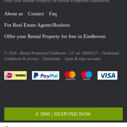
Find your Rental Property on Rental Properties Eindhoven
About us
Contact
Faq
For Real Estate Agents/Realtors
Offer your Rental Property for free in Eindhoven
© 2026 - Rental Properties Eindhoven - CC no. 02094127 –
Nederland
Conditions & privacy
Disclaimer
Spam & fake-accounts
Pay easily with :payment method
Pay easily with :payment meth
Pay easily with :pay
Pay e
€ 3000 | RESPOND NOW