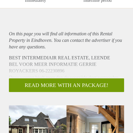
Immediately
Indefinite period
On this page you will find all information of this Rental
Property in Eindhoven. You can contact the advertiser if you
have any questions.
BEST INTERMEDIAIR REAL ESTATE, LEENDE
BEL VOOR MEER INFORMATIE GERRIE
ROYACKERS 06-22230896
Deze woning biedt meer dan de voorzijde doet vermoeden.
Wonen en werken op de ideale plek!!
READ MORE WITH AN PACKAGE!
Gesitueerd in het Sprookjesbosch ligt deze royale vrijstaande
en optimaal geïsoleerde villa met een woonoppervlakte van
232 m² inpandige garage, kantoor/werkkamer op begane
grond, ruime living met uitzicht over de tuin, verdieping met
4 slaapkamers en 2 badkamers.
This house offers more than the front suggests. Living and