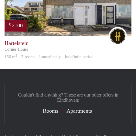
2100
€
DG
Hartelstein
Corner House
2
156 m
· 7 rooms · Immediately - Indefinite period
Couldn't find anything? These are our other offers in
Eindhoven:
Rooms
Apartments