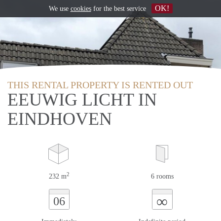
OK!
We use
cookies
for the best service
THIS RENTAL PROPERTY IS RENTED OUT
EEUWIG LICHT IN
EINDHOVEN
2
232 m
6 rooms
∞
06