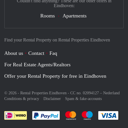
Couldn't find anything? These are our other offers in
Eindhoven:
Rooms
Apartments
Find your Rental Property on Rental Properties Eindhoven
About us
Contact
Faq
For Real Estate Agents/Realtors
Offer your Rental Property for free in Eindhoven
© 2026 - Rental Properties Eindhoven - CC no. 02094127 –
Nederland
Conditions & privacy
Disclaimer
Spam & fake-accounts
Pay easily with :payment method
Pay easily with :payment meth
Pay easily with :pay
Pay e