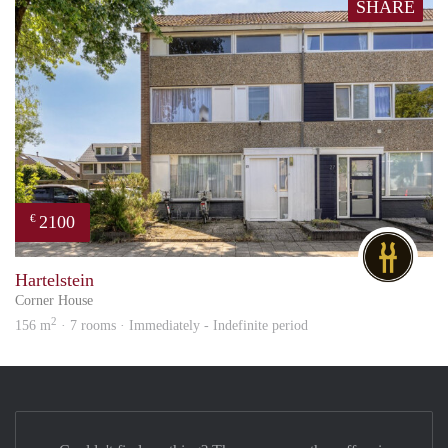
SHARE
2100
€
DG
Hartelstein
Corner House
2
156 m
· 7 rooms · Immediately - Indefinite period