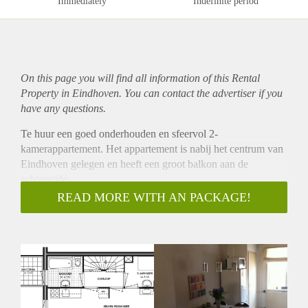
Immediately
Indefinite period
On this page you will find all information of this Rental
Property in Eindhoven. You can contact the advertiser if you
have any questions.
Te huur een goed onderhouden en sfeervol 2-
kamerappartement. Het appartement is nabij het centrum van
Eindhoven gelegen en heeft een groot balkon aan de
achterzijde.
•Het appartement beschikt over een grote woonkamer met
READ MORE WITH AN PACKAGE!
open keuken, separate slaapkamer en badkamer met ligbad,
vaste wastafel en toilet. Via de badkamer heeft u toegang tot
het balkon. Het geheel maakt een zeer verzorgde indruk en is
daarom direct te betrekken.
•De woning heeft een kabel-TV aansluiting, HR-CV en een
berging op de begane grond. In deze berging kan de fiets
gestald worden.