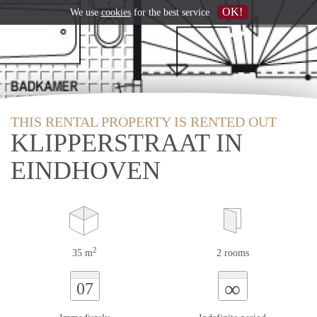
OK!
We use
cookies
for the best service
THIS RENTAL PROPERTY IS RENTED OUT
KLIPPERSTRAAT IN
EINDHOVEN
2
35 m
2 rooms
∞
07