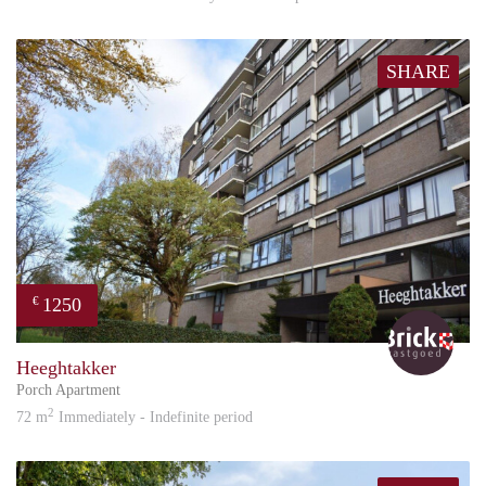
SHARE
1250
€
Bric
Heeghtakker
Porch Apartment
2
72 m
Immediately - Indefinite period