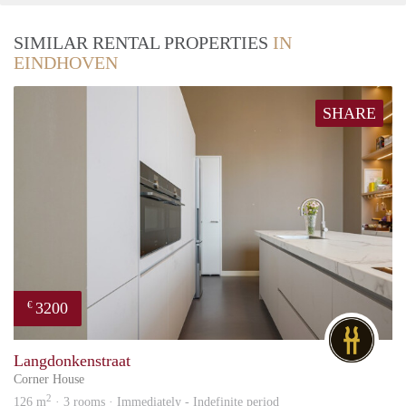
SIMILAR RENTAL PROPERTIES
IN
EINDHOVEN
SHARE
3200
€
DG
Langdonkenstraat
Corner House
2
126 m
· 3 rooms · Immediately - Indefinite period