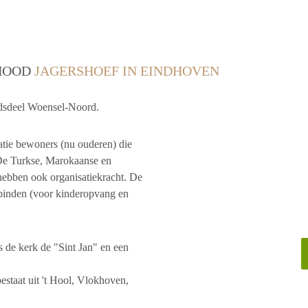
RHOOD
JAGERSHOEF IN EINDHOVEN
tadsdeel Woensel-Noord.
eratie bewoners (nu ouderen) die
De Turkse, Marokaanse en
hebben ook organisatiekracht. De
 binden (voor kinderopvang en
s de kerk de "Sint Jan" en een
estaat uit 't Hool, Vlokhoven,