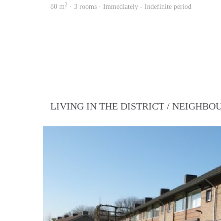
2
80 m
· 3 rooms · Immediately - Indefinite period
LIVING IN THE DISTRICT / NEIGHB