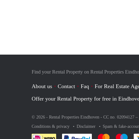
Find your Rental Property on Rental Properties Eindh
About us
Contact
Faq
For Real Estate Age
Offer your Rental Property for free in Eindhov
© 2026 - Rental Properties Eindhoven - CC no. 02094127 –
Conditions & privacy
Disclaimer
Spam & fake-accoun
Pay easily with :payment 
Pay easily with
Pay e