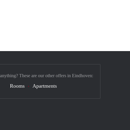
 anything? These are our other offers in Eindhoven:
Rooms
Apartments