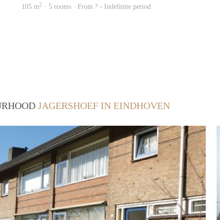
2
105 m
· 5 rooms · From ? - Indefinite period
OURHOOD
JAGERSHOEF IN EINDHOVEN