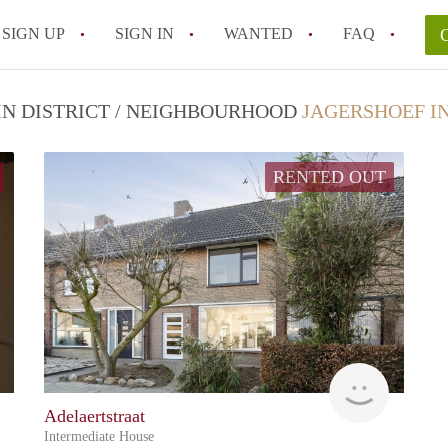
SIGN UP
SIGN IN
WANTED
FAQ
All FAQs
 IN DISTRICT / NEIGHBOURHOOD
JAGERSHOEF I
RENTED OUT
john
KI
Adelaertstraat
Intermediate House