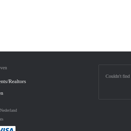
oven
Couldn't find
nts/Realtors
en
Nederland
ts
method
 :payment method
asily with :payment method
Pay easily with :payment method