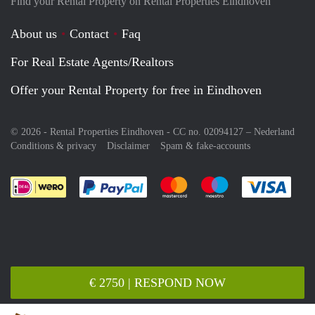
Find your Rental Property on Rental Properties Eindhoven
About us
Contact
Faq
For Real Estate Agents/Realtors
Offer your Rental Property for free in Eindhoven
© 2026 - Rental Properties Eindhoven - CC no. 02094127 –
Nederland
Conditions & privacy
Disclaimer
Spam & fake-accounts
Pay easily with :payment method
Pay easily with :payment meth
Pay easily with :pay
Pay e
€ 2750 | RESPOND NOW