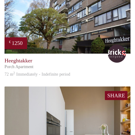
1250
€
Bric
Heeghtakker
Porch Apartment
2
72 m
Immediately - Indefinite period
SHARE