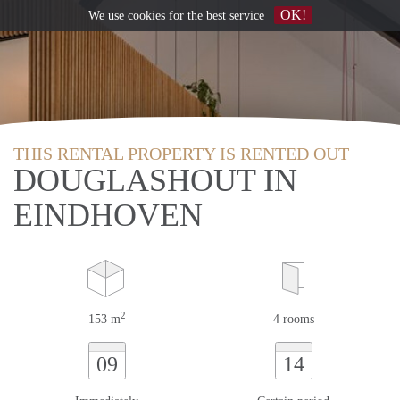
OK!
We use
cookies
for the best service
THIS RENTAL PROPERTY IS RENTED OUT
DOUGLASHOUT IN
EINDHOVEN
2
153 m
4 rooms
09
14