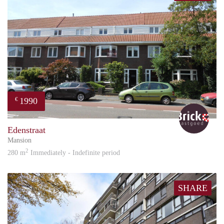
1990
€
Bric
Edenstraat
Mansion
2
280 m
Immediately - Indefinite period
SHARE