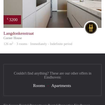
3200
€
DG
Langdonkenstraat
Corner House
2
126 m
· 3 rooms · Immediately - Indefinite period
Couldn't find anything? These are our other offers in
Eindhoven:
Rooms
Apartments