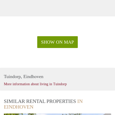
huur, vraag naar de mogelijkheden.
-Aanpassen van het straatbeedl: Het plan is om veertig
nieuwe bomen en ook nog struiken te planten en een
inrichting met rode klinkers, natuursteen en fietsstroken te
maken. De rijbanen worden daarbij flink versmald. In het
midden van de straat komt een pleintje.
Huurprijs € 1.850,- per maand
SHOW ON MAP
Exclusief gas / water / elektriciteit
Tuindorp, Eindhoven
More information about living in Tuindorp
SIMILAR RENTAL PROPERTIES
IN
EINDHOVEN