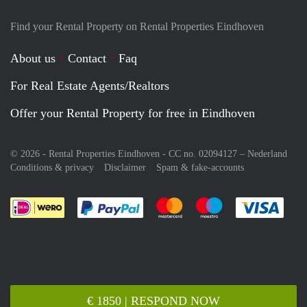
Find your Rental Property on Rental Properties Eindhoven
About us
Contact
Faq
For Real Estate Agents/Realtors
Offer your Rental Property for free in Eindhoven
© 2026 - Rental Properties Eindhoven - CC no. 02094127 –
Nederland
Conditions & privacy
Disclaimer
Spam & fake-accounts
Pay easily with :payment method
Pay easily with :payment meth
Pay easily with :pay
Pay e
€ 1850 | RESPOND NOW