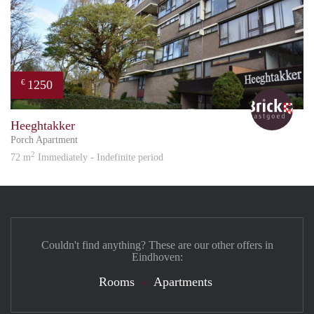
1250
€
Bric
Heeghtakker
Porch Apartment
2
72 m
Immediately - Indefinite period
Couldn't find anything? These are our other offers in
Eindhoven:
Rooms
Apartments