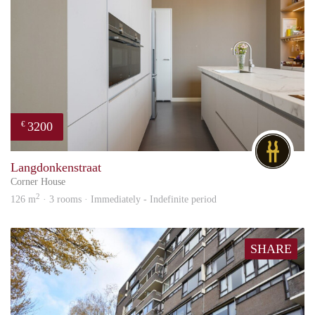
3200
€
DG
Langdonkenstraat
Corner House
2
126 m
· 3 rooms · Immediately - Indefinite period
SHARE