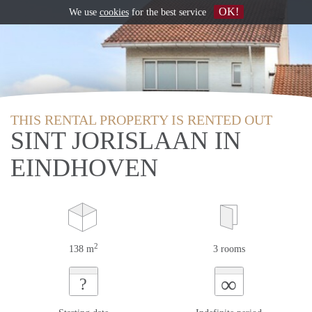
OK!
We use
cookies
for the best service
THIS RENTAL PROPERTY IS RENTED OUT
SINT JORISLAAN IN
EINDHOVEN
2
138 m
3 rooms
∞
?