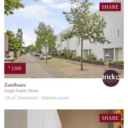
SHARE
1500
€
Bric
Zandbaars
Single Family House
2
130 m
Immediately - Indefinite period
SHARE