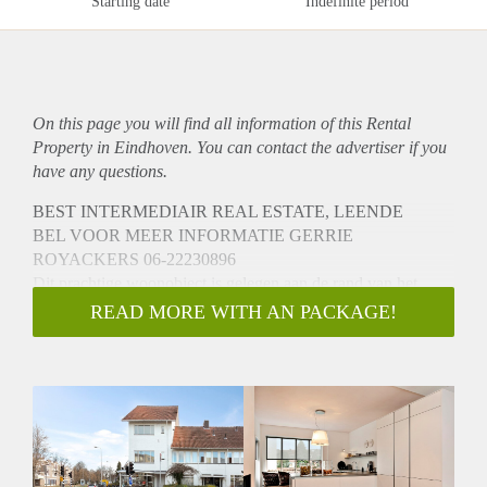
Starting date
Indefinite period
On this page you will find all information of this Rental
Property in Eindhoven. You can contact the advertiser if you
have any questions.
BEST INTERMEDIAIR REAL ESTATE, LEENDE
BEL VOOR MEER INFORMATIE GERRIE
ROYACKERS 06-22230896
Dit prachtige woonobject is gelegen aan de rand van het
geliefde ‘Witte Dorp’ dat naast een beschermd stadsgezicht
READ MORE WITH AN PACKAGE!
ook een Rijksmonument is vanwege de prachtige Dudok
architectuur. Deze unieke, moderne bovenwoning ca. 138 m2
bestaande uit 3 etages is voorzien van een dakterras en alle
luxe die maar wenslijk is. Het object is gelegen op de hoek
van de Sint Jorislaan en de Geldropseweg.
Middels een trapopgang heeft u toegang tot:
1e Verdieping: