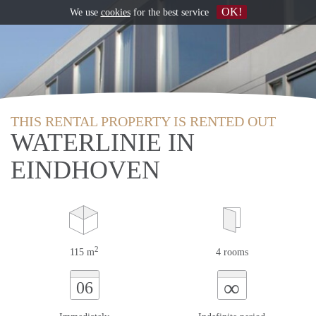
OK!
We use
cookies
for the best service
THIS RENTAL PROPERTY IS RENTED OUT
WATERLINIE IN
EINDHOVEN
2
115 m
4 rooms
∞
06