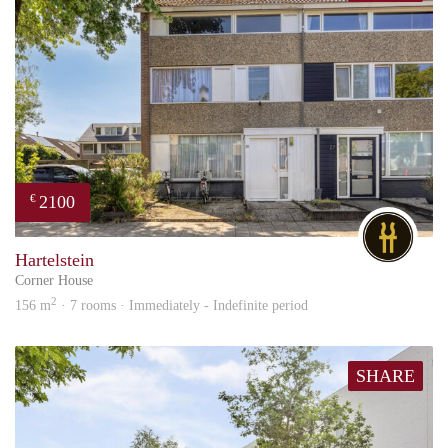
2100
€
DG
Hartelstein
Corner House
2
156 m
· 7 rooms · Immediately - Indefinite period
SHARE