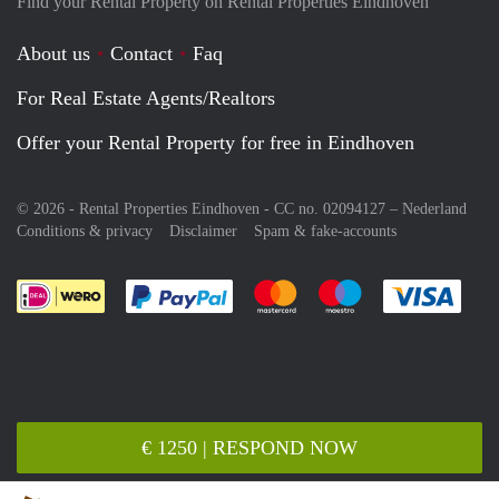
Find your Rental Property on Rental Properties Eindhoven
About us
Contact
Faq
For Real Estate Agents/Realtors
Offer your Rental Property for free in Eindhoven
© 2026 - Rental Properties Eindhoven - CC no. 02094127 –
Nederland
Conditions & privacy
Disclaimer
Spam & fake-accounts
Pay easily with :payment method
Pay easily with :payment meth
Pay easily with :pay
Pay e
€ 1250 | RESPOND NOW