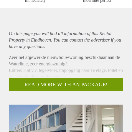
Immediately
Indefinite period
On this page you will find all information of this Rental
Property in Eindhoven. You can contact the advertiser if you
have any questions.
Zeer net afgewerkte nieuwbouwwoning beschikbaar aan de
Waterlinie, zeer energie-zuinig!
Entree: Hal v.v. tegelvloer, trapopgang naar 1e etage, toilet en
toegang tot de woonkamer.
Woonkamer: v.v. tegelvloer, half open keuken en toegang
READ MORE WITH AN PACKAGE!
naar de ruime achtertuin. De keuken is v.v.
inbouwapparatuur. De tuin heeft een betegeld terras,
grenzend aan de woning en een lager gelegen gedeelte met
stenen schuur.
1e etage: biedt 2 ruime slaapkamers, nette badkamer met
ligbad/douche, toilet en wastafel en aparte ruimte met
aansluiting voor wasmachine