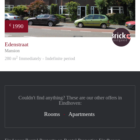
1990
€
Bric
Edenstraat
Mansion
2
280 m
Immediately - Indefinite period
Couldn't find anything? These are our other offers in
Eindhoven:
Rooms
Apartments