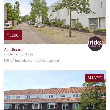
1500
€
Bric
Zandbaars
Single Family House
2
130 m
Immediately - Indefinite period
SHARE