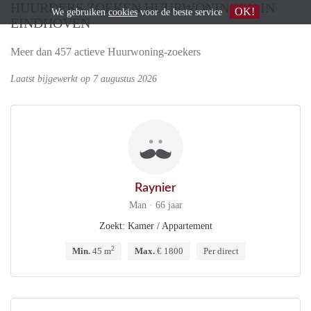
HUURDERS ZOEKEN HUURWONINGEN IN
OK!
We gebruiken
cookies
voor de beste service
EINDHOVEN
Meer dan 457 actieve Huurwoning-zoekers
Laatst bijgewerkt op 7 augustus 2026
Raynier
Man · 66 jaar
Zoekt: Kamer / Appartement
2
Min.
45 m
Max.
€ 1800
Per direct