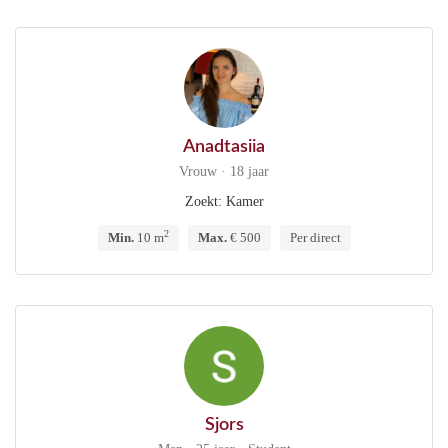
Anadtasiia
Vrouw · 18 jaar
Zoekt: Kamer
2
Min.
10 m
Max.
€ 500
Per direct
Sjors