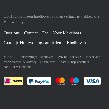
Op Huurwoningen Eindhoven vind en verhuur je makkelijk je
Huurwoning
Over ons
Contact
Faq
Voor Makelaars
Gratis je Huurwoning aanbieden in Eindhoven
© 2026 - Huurwoningen Eindhoven - KvK nr. 02094127 –
Nederland
Voorwaarden & privacy
Disclaimer
Spam & nep-accounts
Account verwijderen
Je rekent gemakkelijk af met Paypal
Je rekent gemakkelijk af met M
Je rekent gemakkelij
Je re