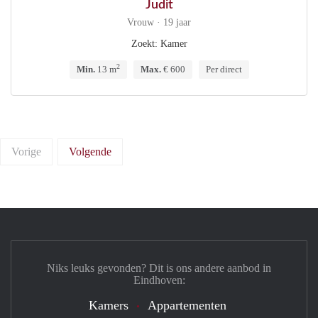
Judit
Vrouw · 19 jaar
Zoekt: Kamer
2
Min.
13 m
Max.
€ 600
Per direct
Vorige
Volgende
Niks leuks gevonden? Dit is ons andere aanbod in
Eindhoven:
Kamers
Appartementen