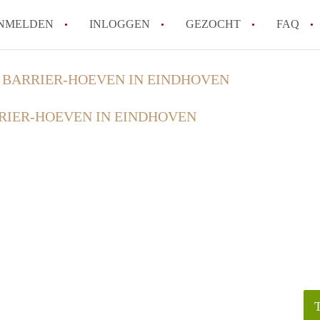
NMELDEN
INLOGGEN
GEZOCHT
FAQ
 BARRIER-HOEVEN IN EINDHOVEN
How to translate HuurwoningenEindhove
RIER-HOEVEN IN EINDHOVEN
Wat is HuurwoningenEindhoven?
Hoeveel kost het om te reageren op een
Wat is de privacyverklaring van Huurwo
Berekent HuurwoningenEindhoven
makelaarsvergoeding/bemiddelingsvergoe
Alle veelgestelde vragen