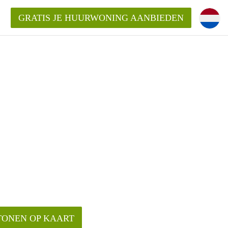
GRATIS JE HUURWONING AANBIEDEN
n!
 Huurwoning in Eindhoven?
ningenEindhoven?
ding?
TONEN OP KAART