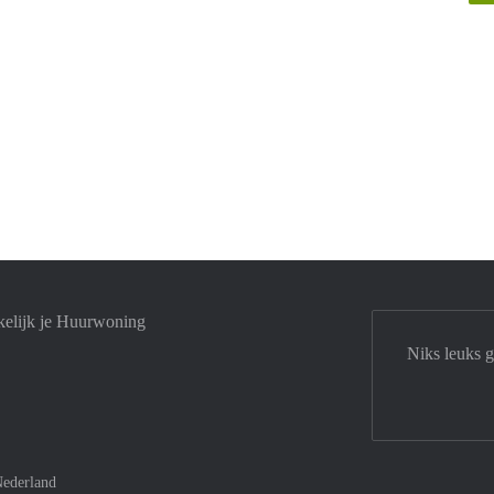
elijk je Huurwoning
Niks leuks 
ederland