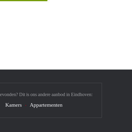
gevonden? Dit is ons andere aanbod in Eindhoven:
Kamers
Appartementen