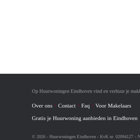
Op Huurwoningen Eindhoven vind en verhuur je makk
Over ons
Contact
Faq
Voor Makelaars
Gratis je Huurwoning aanbieden in Eindhoven
© 2026 - Huurwoningen Eindhoven - KvK nr. 02094127 –
N