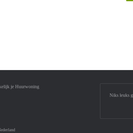
elijk je Huurwoning
Niks leuks 
ederland