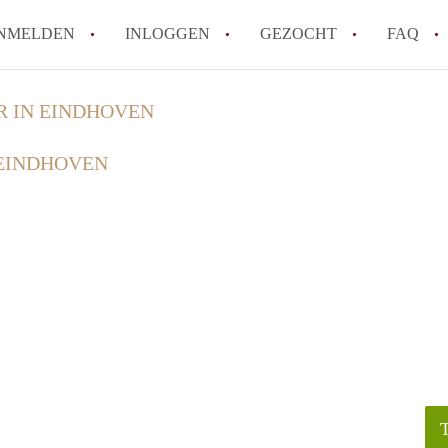
NMELDEN
INLOGGEN
GEZOCHT
FAQ
R IN EINDHOVEN
How to translate HuurwoningenEindhove
 EINDHOVEN
Wat is HuurwoningenEindhoven?
Hoeveel kost het om te reageren op een
Wat is de privacyverklaring van Huurwo
Berekent HuurwoningenEindhoven
makelaarsvergoeding/bemiddelingsvergoe
Alle veelgestelde vragen