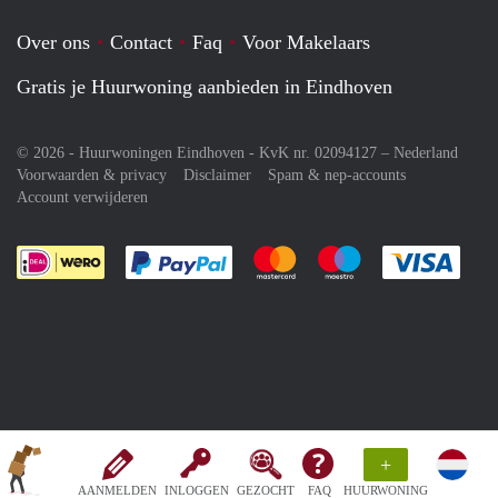
Over ons
Contact
Faq
Voor Makelaars
Gratis je Huurwoning aanbieden in Eindhoven
© 2026 - Huurwoningen Eindhoven - KvK nr. 02094127 –
Nederland
Voorwaarden & privacy
Disclaimer
Spam & nep-accounts
Account verwijderen
Je rekent gemakkelijk af met Paypal
Je rekent gemakkelijk af met M
Je rekent gemakkelij
Je re
+
AANMELDEN
INLOGGEN
GEZOCHT
FAQ
HUURWONING