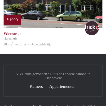
1990
€
Bric
Edenstraat
Herenhuis
2
280 m
Per direct - Onbepaalde tijd
Niks leuks gevonden? Dit is ons andere aanbod in
Eindhoven:
Kamers
Appartementen