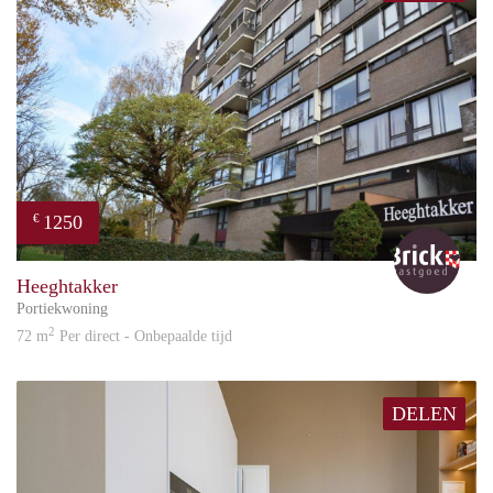
1250
€
Bric
Heeghtakker
Portiekwoning
2
72 m
Per direct - Onbepaalde tijd
DELEN