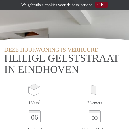
OK!
We gebruiken
cookies
voor de beste service
DEZE HUURWONING IS VERHUURD
HEILIGE GEESTSTRAAT
IN EINDHOVEN
2
130 m
2 kamers
∞
06