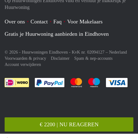
Op Huurwoningen Eindhoven vind en verhuur je makkelijk je
Huurwoning
Over ons
Contact
Faq
Voor Makelaars
Gratis je Huurwoning aanbieden in Eindhoven
© 2026 - Huurwoningen Eindhoven - KvK nr. 02094127 –
Nederland
Voorwaarden & privacy
Disclaimer
Spam & nep-accounts
Account verwijderen
Je rekent gemakkelijk af met Paypal
Je rekent gemakkelijk af met M
Je rekent gemakkelij
Je re
€ 2200 | NU REAGEREN