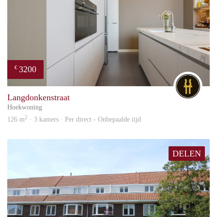
3200
€
DG
Langdonkenstraat
Hoekwoning
2
126 m
· 3 kamers · Per direct - Onbepaalde tijd
DELEN