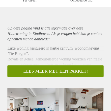
Per direct
Onbepaalde tijd
Op deze pagina vind je alle informatie over deze
Huurwoning in Eindhoven. Als je vragen hebt kun je contact
opnemen met de aanbieder.
Luxe woning gesitueerd in hartje centrum, woonomgeving
"De Bergen".
Royale en geheel gemeubileerde woning voorzien van fraaie
living, moderne open keuken, manshoge kelder, twee
(oorspronkelijk drie) ruime slaapkamers, badkamer,
LEES MEER MET EEN PAKKET!
bergzolder, stadstuin op zonzijde en berging. Het sfeervolle
woonhuis is gebouwd in 1902 en rustig gesitueerd in het
levendige centrum. De karakteristieke Kleine Berg met tal
van restaurantjes en winkels is direct om de hoek gelegen.
Aan de overzijde van het pand bevindt zich ruime
parkeergelegenheid waarvoor u een parkeervergunning kunt
aanvragen (maximaal twee plaatsen).