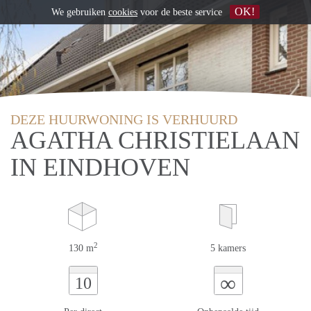
OK!
We gebruiken
cookies
voor de beste service
DEZE HUURWONING IS VERHUURD
AGATHA CHRISTIELAAN
IN EINDHOVEN
2
130 m
5 kamers
∞
10