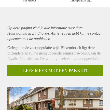
Per direct
Onbepaalde tijd
Op deze pagina vind je alle informatie over deze
Huurwoning in Eindhoven. Als je vragen hebt kun je contact
opnemen met de aanbieder.
Gelegen in de zeer populaire wijk Blixembosch ligt deze
bijzondere en ruime gemeubileerde eengezinswoning aan de
Agatha Christielaan. De woning heeft een woonoppervlakte
van 130 m2, 4 slaapkamers en een heerlijke overdekte
veranda/serre!
LEES MEER MET EEN PAKKET!
Indeling:
Entree: Hal met toilet, garderobe, trap naar 1e etage en
meterkast. Zeer riante en lichte woonkamer voorzien van een
natuurstenen tegelvloer. Open luxe keuken voorzien van alle
benodigde apparatuur en een vaatwasser.
Prachtige overkapping aan de achterzijde van de woning!
1e Etage: