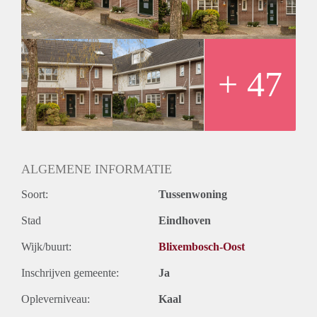
3 Slaapkamers allemaal met laminaatvloer en 1 met toegang
tot een Frans balkon. Luxe badkamer met inloopdouche
douche, 2e toilet en een dubbele wastafel.
2e Etage:
Aparte waskamer. Zeer ruime 4e slaapkamer met dakkapel
+ 47
over de volledige breedte van de kamer.
Prachtige tuin met achterom, schuur en overkapping met
zitje!
Per 1 juli beschikbaar
De huurprijs is exclusief gas/water/elektra verbruik,
tv/internet en gemeentelijke belastingen.
ALGEMENE INFORMATIE
Soort:
Tussenwoning
Stad
Eindhoven
Wijk/buurt:
Blixembosch-Oost
Inschrijven gemeente:
Ja
Opleverniveau:
Kaal