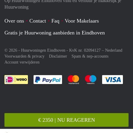
Op Huurwoningen Eindhoven vind en verhuur je makkelijk je
Huurwoning
Over ons
Contact
Faq
Voor Makelaars
Gratis je Huurwoning aanbieden in Eindhoven
© 2026 - Huurwoningen Eindhoven - KvK nr. 02094127 –
Nederland
Voorwaarden & privacy
Disclaimer
Spam & nep-accounts
Account verwijderen
Je rekent gemakkelijk af met Paypal
Je rekent gemakkelijk af met M
Je rekent gemakkelij
Je re
€ 2350 | NU REAGEREN