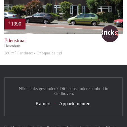
1990
€
Bric
Edenstraat
Herenhuis
2
280 m
Per direct - Onbepaalde tijd
Niks leuks gevonden? Dit is ons andere aanbod in
Eindhoven:
Kamers
Appartementen