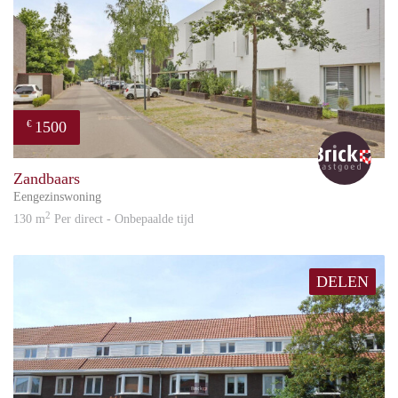
1500
€
Bric
Zandbaars
Eengezinswoning
2
130 m
Per direct - Onbepaalde tijd
DELEN