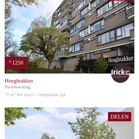
1250
€
Bric
Heeghtakker
Portiekwoning
2
72 m
Per direct - Onbepaalde tijd
DELEN