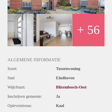
Station binnen 10 autominuten te bereiken. De aansluiting op
de snelwegen A-2, A-50, A-58 en A-67 is uiterst gunstig.
Kom gauw een kijkje nemen. Je bent van harte welkom!
+ 56
ALGEMENE INFORMATIE
Soort:
Tussenwoning
Stad
Eindhoven
Wijk/buurt:
Blixembosch-Oost
Inschrijven gemeente:
Ja
Opleverniveau:
Kaal