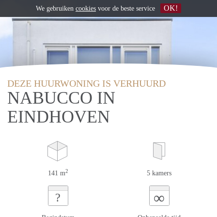
OK!
We gebruiken
cookies
voor de beste service
DEZE HUURWONING IS VERHUURD
NABUCCO IN
EINDHOVEN
2
141 m
5 kamers
∞
?