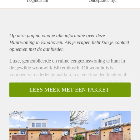
Begindatum
Onbepaalde tijd
Op deze pagina vind je alle informatie over deze
Huurwoning in Eindhoven. Als je vragen hebt kun je contact
opnemen met de aanbieder.
Luxe, gemeubileerde en ruime eengezinswoning te huur in
de gewilde woonwijk Blixembosch. Dit woonhuis is
voorzien van allerlei gemakken, o.a. een luxe leefkeuken, 4
slaapkamers, een complete badkamer en een heerlijke tuin
met overkapping.
LEES MEER MET EEN PAKKET!
De wijk Blixembosch is niet voor niets zeer gewild want echt
alle voorzieningen zijn op loopafstand. Een eigen
kleinschalig winkelcentrum met o.a supermarkt, cafetaria,
restaurant, kapper en lectuurzaak, 2 scholen, wijkgebouw,
sporthal, openbaar vervoer, huisarts, apotheek, fysio en veel
groen en de perfecte bereikbaarheid naar de snelweg. Via de
John F. Kennedylaan is het Stadscentrum en het Centraal