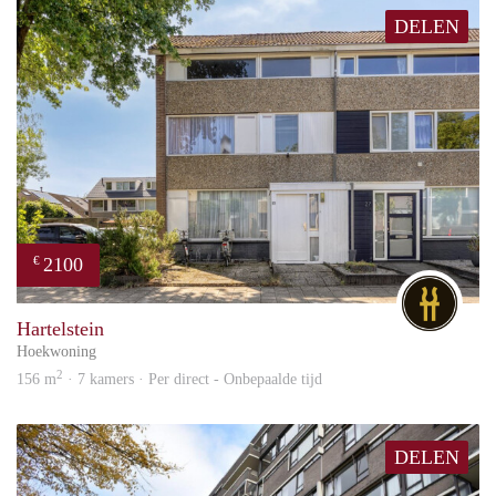
DELEN
2100
€
DG
Hartelstein
Hoekwoning
2
156 m
· 7 kamers · Per direct - Onbepaalde tijd
DELEN