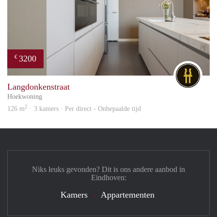
3200
€
DG
Langdonkenstraat
Hoekwoning
2
126 m
· 3 kamers · Per direct - Onbepaalde tijd
Niks leuks gevonden? Dit is ons andere aanbod in
Eindhoven:
Kamers
Appartementen