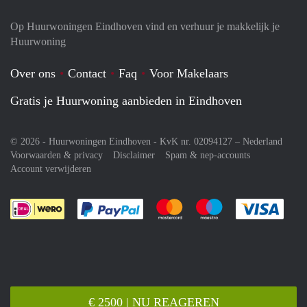
Op Huurwoningen Eindhoven vind en verhuur je makkelijk je
Huurwoning
Over ons
Contact
Faq
Voor Makelaars
Gratis je Huurwoning aanbieden in Eindhoven
© 2026 - Huurwoningen Eindhoven - KvK nr. 02094127 –
Nederland
Voorwaarden & privacy
Disclaimer
Spam & nep-accounts
Account verwijderen
Je rekent gemakkelijk af met Paypal
Je rekent gemakkelijk af met M
Je rekent gemakkelij
Je re
€ 2500 | NU REAGEREN