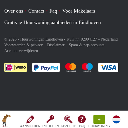
Over ons
Contact
Faq
Voor Makelaars
Gratis je Huurwoning aanbieden in Eindhoven
© 2026 - Huurwoningen Eindhoven - KvK nr. 02094127 –
Nederland
Voorwaarden & privacy
Disclaimer
Spam & nep-accounts
Account verwijderen
Je rekent gemakkelijk af met Paypal
Je rekent gemakkelijk af met M
Je rekent gemakkelij
Je re
+
AANMELDEN
INLOGGEN
GEZOCHT
FAQ
HUURWONING