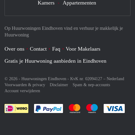
Kamers
Appartementen
Op Huurwoningen Eindhoven vind en verhuur je makkelijk je
Huurwoning
Over ons
Contact
Faq
Voor Makelaars
Gratis je Huurwoning aanbieden in Eindhoven
© 2026 - Huurwoningen Eindhoven - KvK nr. 02094127 –
Nederland
Voorwaarden & privacy
Disclaimer
Spam & nep-accounts
Account verwijderen
Je rekent gemakkelijk af met Paypal
Je rekent gemakkelijk af met M
Je rekent gemakkelij
Je re