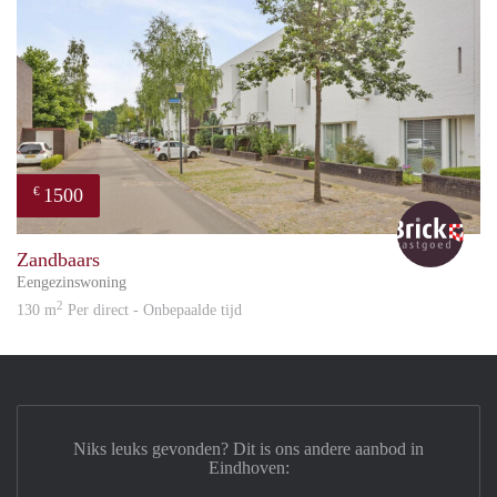
1500
€
Bric
Zandbaars
Eengezinswoning
2
130 m
Per direct - Onbepaalde tijd
Niks leuks gevonden? Dit is ons andere aanbod in
Eindhoven: