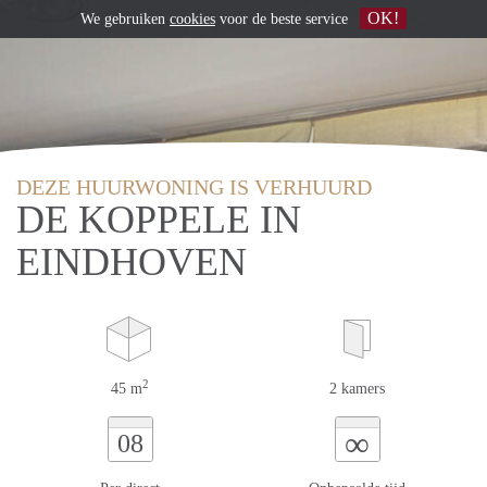
OK!
We gebruiken
cookies
voor de beste service
DEZE HUURWONING IS VERHUURD
DE KOPPELE IN
EINDHOVEN
2
45 m
2 kamers
∞
08