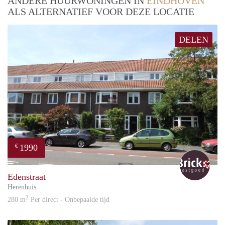
ANDERE HUURWONINGEN IN
EINDHOVEN
ALS ALTERNATIEF VOOR DEZE LOCATIE
DELEN
1990
€
Bric
Edenstraat
Herenhuis
2
280 m
Per direct - Onbepaalde tijd