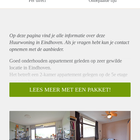
Per direct
Onbepaalde tijd
Op deze pagina vind je alle informatie over deze
Huurwoning in Eindhoven. Als je vragen hebt kun je contact
opnemen met de aanbieder.
Goed onderhouden appartement geleden op zeer gewilde
locatie in Eindhoven.
Het betreft een 2-kamer appartement gelegen op de 5e etage
met ruim balkon en eigen berging.
Zeer gewilde ligging nabij alle gewenste voorzieningen en
LEES MEER MET EEN PAKKET!
direct bij aansluitingen op de rondweg en de snelwegen.
Indeling:
Begane grond:
Centrale nette entree met brievenbussen, bellentableau en
videofooninstallatie toegang naar trapopgang, liften en de
eigen berging met elektra.
5e verdieping: