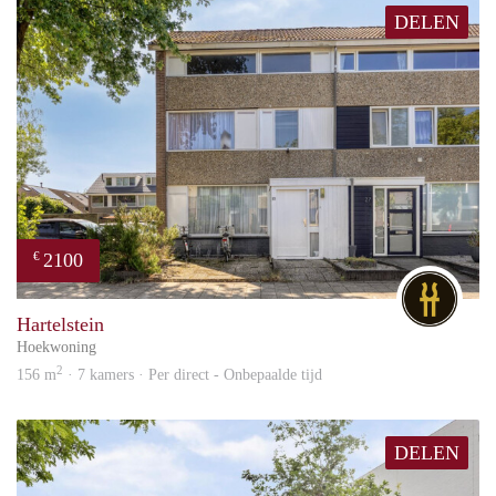
DELEN
2100
€
DG
Hartelstein
Hoekwoning
2
156 m
· 7 kamers · Per direct - Onbepaalde tijd
DELEN