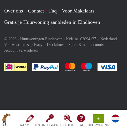
Over ons
Contact
Faq
Voor Makelaars
Gratis je Huurwoning aanbieden in Eindhoven
© 2026 - Huurwoningen Eindhoven - KvK nr. 02094127 –
Nederland
Voorwaarden & privacy
Disclaimer
Spam & nep-accounts
Account verwijderen
Je rekent gemakkelijk af met Paypal
Je rekent gemakkelijk af met M
Je rekent gemakkelij
Je re
+
AANMELDEN
INLOGGEN
GEZOCHT
FAQ
HUURWONING