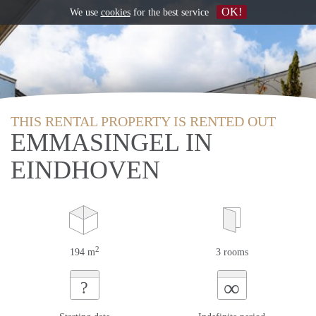
OK!
We use
cookies
for the best service
THIS RENTAL PROPERTY IS RENTED OUT
EMMASINGEL IN
EINDHOVEN
2
194 m
3 rooms
∞
?