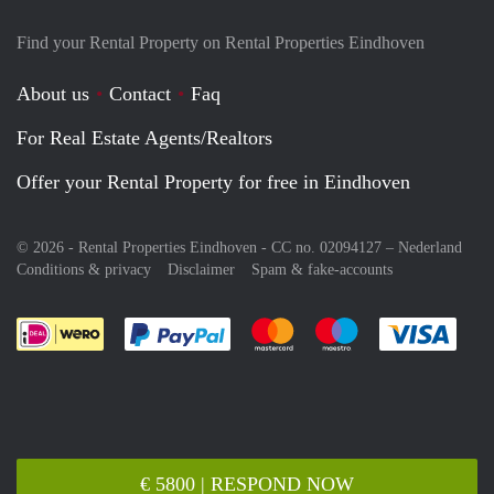
Find your Rental Property on Rental Properties Eindhoven
About us
Contact
Faq
For Real Estate Agents/Realtors
Offer your Rental Property for free in Eindhoven
© 2026 - Rental Properties Eindhoven - CC no. 02094127 –
Nederland
Conditions & privacy
Disclaimer
Spam & fake-accounts
Pay easily with :payment method
Pay easily with :payment meth
Pay easily with :pay
Pay e
€ 5800 | RESPOND NOW