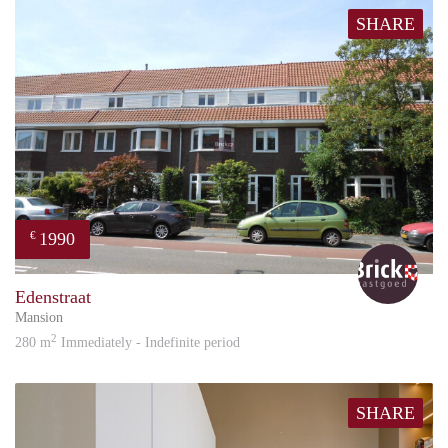
SHARE
1990
€
Bric
Edenstraat
Mansion
2
280 m
Immediately - Indefinite period
SHARE