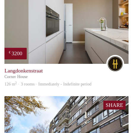
3200
€
DG
Langdonkenstraat
Corner House
2
126 m
· 3 rooms · Immediately - Indefinite period
SHARE