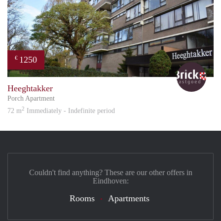
1250
€
Bric
Heeghtakker
Porch Apartment
2
72 m
Immediately - Indefinite period
Couldn't find anything? These are our other offers in
Eindhoven:
Rooms
Apartments