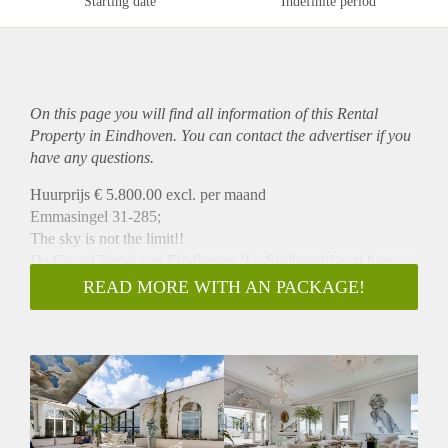
Starting date
Indefinite period
On this page you will find all information of this Rental
Property in Eindhoven. You can contact the advertiser if you
have any questions.
Huurprijs € 5.800.00 excl. per maand
Emmasingel 31-285;
The sky is not the limit!!
De Coco Chanel van Eindhoven ‘La Strijbosch’ gaat haar
penthouse verlaten!!
READ MORE WITH AN PACKAGE!
In dit prestigieuze, zeer royale (ca. 300 m2) penthouse van
internationale allure waant u zich in Hollywood. Dit
prachtige appartement in het hoogste gebouw van Eindhoven
met een glamoureus interieurontwerp en opvallende details is
gelegen in het centrum van Eindhoven. U geniet hier zowel
van binnenuit als vanaf het grote dakterras van een magnifiek
uitzicht.