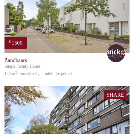
1500
€
Bric
Zandbaars
Single Family House
2
130 m
Immediately - Indefinite period
SHARE