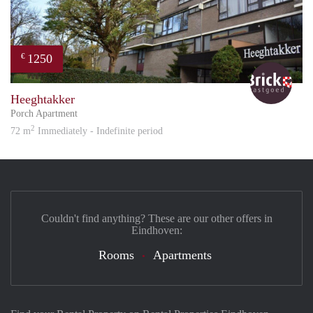
1250
€
Bric
Heeghtakker
Porch Apartment
2
72 m
Immediately - Indefinite period
Couldn't find anything? These are our other offers in
Eindhoven:
Rooms
Apartments