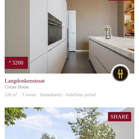
3200
€
DG
Langdonkenstraat
Corner House
2
126 m
· 3 rooms · Immediately - Indefinite period
SHARE