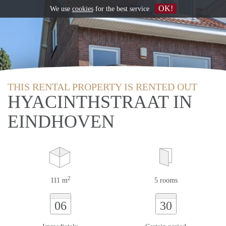
OK!
We use
cookies
for the best service
THIS RENTAL PROPERTY IS RENTED OUT
HYACINTHSTRAAT IN
EINDHOVEN
2
111 m
5 rooms
06
30