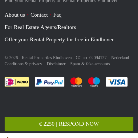
Find your Rental Property on Rental Properties Eindhoven
About us
Contact
Faq
For Real Estate Agents/Realtors
Offer your Rental Property for free in Eindhoven
© 2026 - Rental Properties Eindhoven - CC no. 02094127 –
Nederland
Conditions & privacy
Disclaimer
Spam & fake-accounts
Pay easily with :payment method
Pay easily with :payment meth
Pay easily with :pay
Pay e
€ 2250 | RESPOND NOW