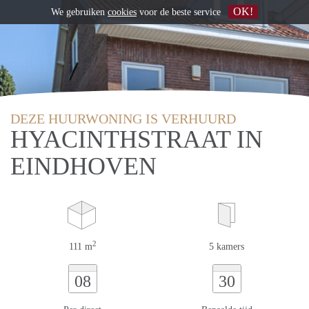
OK!
We gebruiken
cookies
voor de beste service
DEZE HUURWONING IS VERHUURD
HYACINTHSTRAAT IN
EINDHOVEN
2
111 m
5 kamers
08
30