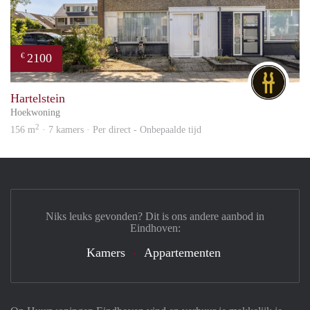
2100
€
DG
Hartelstein
Hoekwoning
2
156 m
· 7 kamers · Per direct - Onbepaalde tijd
Niks leuks gevonden? Dit is ons andere aanbod in
Eindhoven:
Kamers
Appartementen