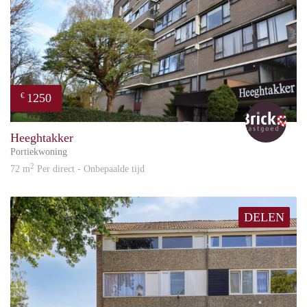
1250
€
Bric
Heeghtakker
Portiekwoning
2
72 m
Per direct - Onbepaalde tijd
DELEN