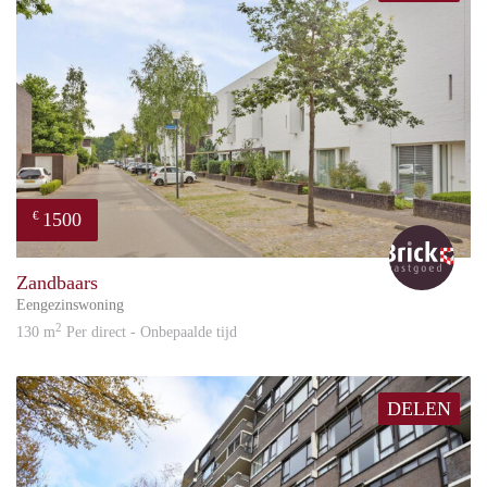
1500
€
Bric
Zandbaars
Eengezinswoning
2
130 m
Per direct - Onbepaalde tijd
DELEN