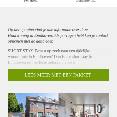
Per direct
Bepaalde tijd
Op deze pagina vind je alle informatie over deze
Huurwoning in Eindhoven. Als je vragen hebt kun je contact
opnemen met de aanbieder.
SHORT STAY. Bent u op zoek naar een tijdelijke
woonruimte in Eindhoven? Dan is een short stay in
Eindhoven een perfecte oplossing voor u!
Of u nu voor werk, studie of een andere reden naar
Eindhoven komt, het is prettig om een goede thuisbasis te
LEES MEER MET EEN PAKKET!
hebben. Door tijdelijk een woonruimte te huren bent u
verzekerd van een eigen vaste locatie gedurende uw verblijf.
Het is vaak goedkoper dan het huren van een hotel voor een
aantal weken/maanden en het geeft u een prettig en huiselijk
gevoel.
Deze woning gelegen aan de Hyacinthstraat in Eindhoven.
Met een perceeloppervlakte van 127 m² en een