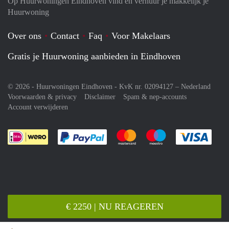
Op Huurwoningen Eindhoven vind en verhuur je makkelijk je
Huurwoning
Over ons
Contact
Faq
Voor Makelaars
Gratis je Huurwoning aanbieden in Eindhoven
© 2026 - Huurwoningen Eindhoven - KvK nr. 02094127 –
Nederland
Voorwaarden & privacy
Disclaimer
Spam & nep-accounts
Account verwijderen
Je rekent gemakkelijk af met Paypal
Je rekent gemakkelijk af met M
Je rekent gemakkelij
Je re
€ 2250 | NU REAGEREN