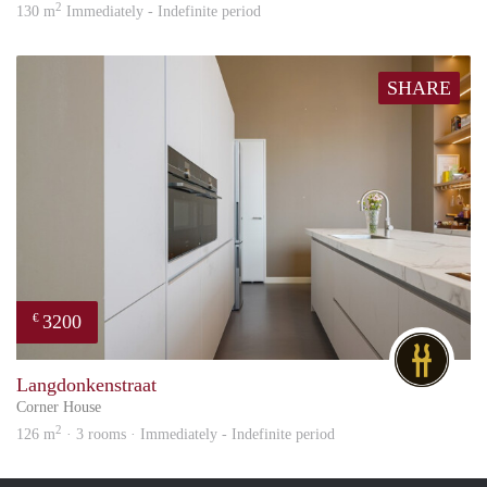
2
130 m
Immediately - Indefinite period
SHARE
3200
€
DG
Langdonkenstraat
Corner House
2
126 m
· 3 rooms · Immediately - Indefinite period