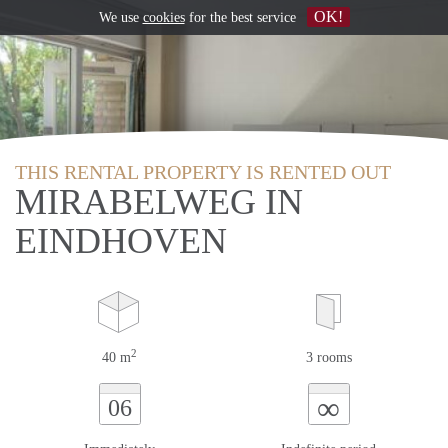
OK!
We use
cookies
for the best service
THIS RENTAL PROPERTY IS RENTED OUT
MIRABELWEG IN
EINDHOVEN
2
40 m
3 rooms
∞
06