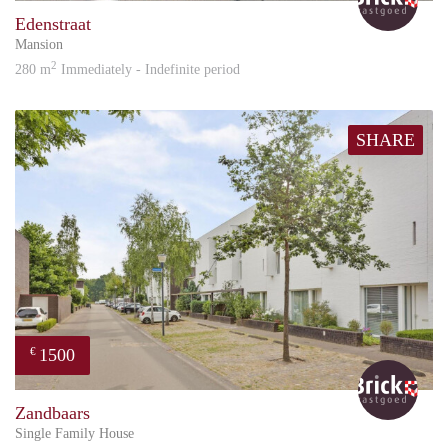
Edenstraat
Mansion
2
280 m
Immediately - Indefinite period
SHARE
1500
€
Bric
Zandbaars
Single Family House