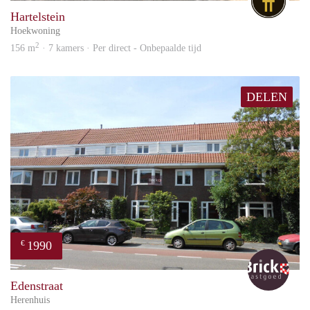
Hartelstein
Hoekwoning
2
156 m
· 7 kamers · Per direct - Onbepaalde tijd
DELEN
1990
€
Bric
Edenstraat
Herenhuis