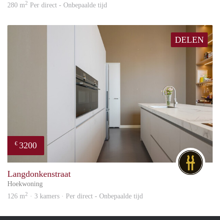
2
280 m
Per direct - Onbepaalde tijd
DELEN
3200
€
DG
Langdonkenstraat
Hoekwoning
2
126 m
· 3 kamers · Per direct - Onbepaalde tijd