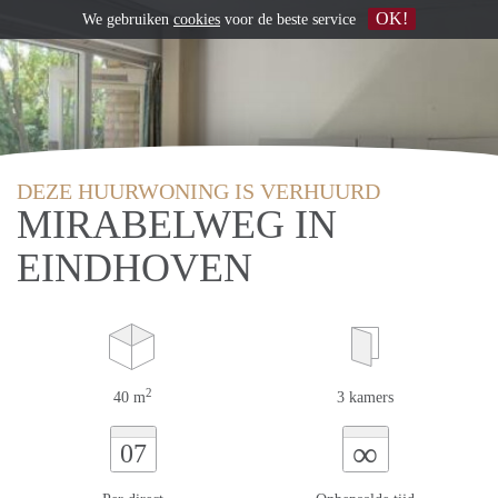
OK!
We gebruiken
cookies
voor de beste service
DEZE HUURWONING IS VERHUURD
MIRABELWEG IN
EINDHOVEN
2
40 m
3 kamers
∞
07