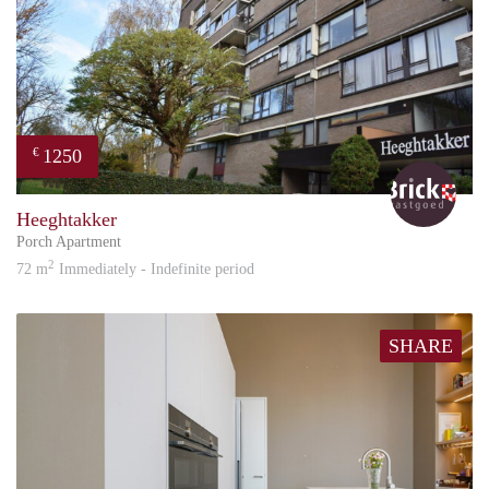
1250
€
Bric
Heeghtakker
Porch Apartment
2
72 m
Immediately - Indefinite period
SHARE