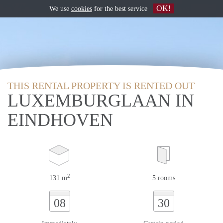
OK!
We use
cookies
for the best service
THIS RENTAL PROPERTY IS RENTED OUT
LUXEMBURGLAAN IN
EINDHOVEN
2
131 m
5 rooms
08
30