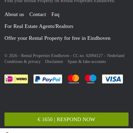
Find your Rental Property on Rental Properties Eindhoven
About us
Contact
Faq
For Real Estate Agents/Realtors
Offer your Rental Property for free in Eindhoven
© 2026 - Rental Properties Eindhoven - CC no. 02094127 –
Nederland
Conditions & privacy
Disclaimer
Spam & fake-accounts
Pay easily with :payment method
Pay easily with :payment meth
Pay easily with :pay
Pay e
€ 1650 | RESPOND NOW