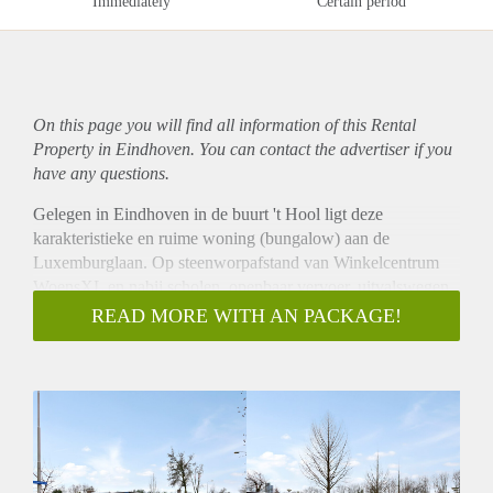
Immediately
Certain period
On this page you will find all information of this Rental
Property in Eindhoven. You can contact the advertiser if you
have any questions.
Gelegen in Eindhoven in de buurt 't Hool ligt deze
karakteristieke en ruime woning (bungalow) aan de
Luxemburglaan. Op steenworpafstand van Winkelcentrum
WoensXL en nabij scholen, openbaar vervoer, uitvalswegen
en het Henri Dunantpark. De woning heeft een
READ MORE WITH AN PACKAGE!
woonoppervlakte van 131 m2 en bevindt zich op een perceel
met een oppervlakte van 240 m2.
De woning is volledig gemeubileerd en zal in 1e instantie
voor 12 maanden beschikbaar zijn, periode kan mogelijk
verlengd worden.
Locatie, de woonruimte is gelegen aan een rustig pleintje met
voldoende parkeergelegenheid voor de deur.