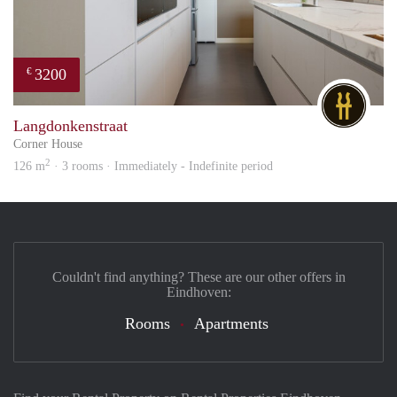
3200
€
DG
Langdonkenstraat
Corner House
2
126 m
· 3 rooms · Immediately - Indefinite period
Couldn't find anything? These are our other offers in
Eindhoven:
Rooms
Apartments