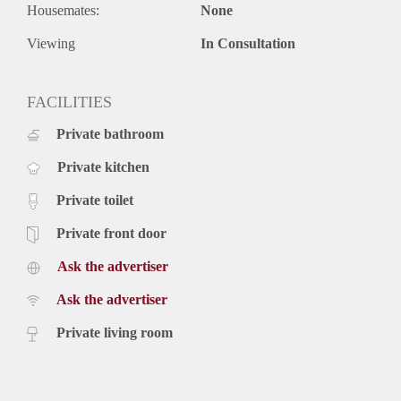
- 2 badkamers
Housemates:
None
- huurprijs excl. gas, water en licht Euro 1650,- per maand
- waarborgsom 1 maand huur
Viewing
In Consultation
- exclusief gemeentelijke belastingen
FACILITIES
Private bathroom
Private kitchen
Private toilet
Private front door
Ask the advertiser
Ask the advertiser
Private living room