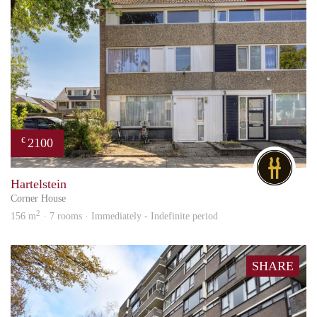
2100
€
DG
Hartelstein
Corner House
2
156 m
· 7 rooms · Immediately - Indefinite period
SHARE