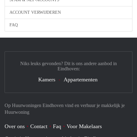
ACCOUNT VERWIJDEREN
FAQ
Niks leuks gevonden? Dit is ons andere aanbod in
Eindhoven:
Kamers
Appartementen
Op Huurwoningen Eindhoven vind en verhuur je makkelijk je
Huurwoning
Over ons
Contact
Faq
Voor Makelaars