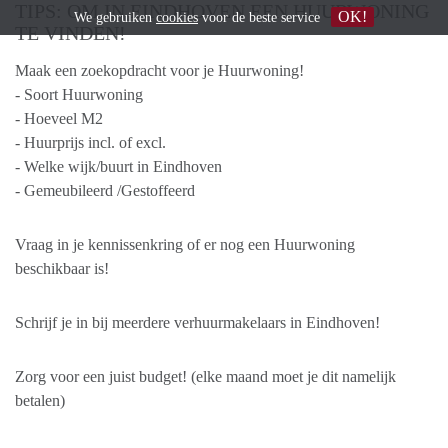
TIPS: OM IN EINDHOVEN EEN HUURWONING
OK!
We gebruiken
cookies
voor de beste service
TE VINDEN!
Maak een zoekopdracht voor je Huurwoning!
- Soort Huurwoning
- Hoeveel M2
- Huurprijs incl. of excl.
- Welke wijk/buurt in Eindhoven
- Gemeubileerd /Gestoffeerd
Vraag in je kennissenkring of er nog een Huurwoning
beschikbaar is!
Schrijf je in bij meerdere verhuurmakelaars in Eindhoven!
Zorg voor een juist budget! (elke maand moet je dit namelijk
betalen)