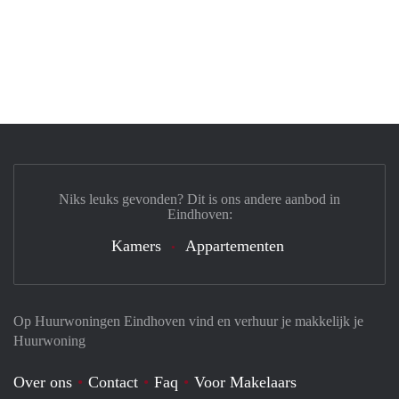
Niks leuks gevonden? Dit is ons andere aanbod in
Eindhoven:
Kamers
Appartementen
Op Huurwoningen Eindhoven vind en verhuur je makkelijk je
Huurwoning
Over ons
Contact
Faq
Voor Makelaars