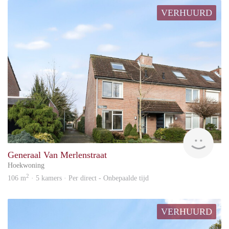
VERHUURD
KI
Generaal Van Merlenstraat
Hoekwoning
2
106 m
· 5 kamers · Per direct - Onbepaalde tijd
VERHUURD