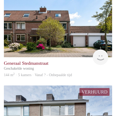
KI
Generaal Stedmanstraat
Geschakelde woning
2
144 m
· 5 kamers · Vanaf ? - Onbepaalde tijd
VERHUURD