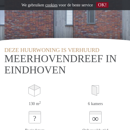
OK!
We gebruiken
cookies
voor de beste service
DEZE HUURWONING IS VERHUURD
MEERHOVENDREEF IN
EINDHOVEN
2
130 m
6 kamers
∞
?