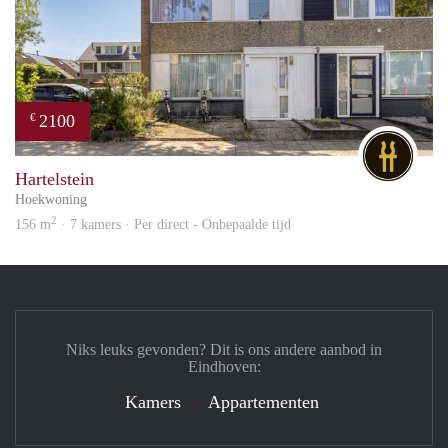
2100
€
DG
Hartelstein
Hoekwoning
2
156 m
· 7 kamers · Per direct - Onbepaalde tijd
Niks leuks gevonden? Dit is ons andere aanbod in
Eindhoven:
Kamers
Appartementen