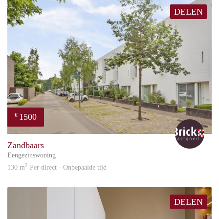
DELEN
1500
€
Bric
Zandbaars
Eengezinswoning
2
130 m
Per direct - Onbepaalde tijd
DELEN