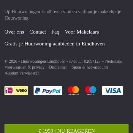
Op Huurwoningen Eindhoven vind en verhuur je makkelijk je
Huurwoning
Over ons
Contact
Faq
Voor Makelaars
Gratis je Huurwoning aanbieden in Eindhoven
© 2026 - Huurwoningen Eindhoven - KvK nr. 02094127 –
Nederland
Voorwaarden & privacy
Disclaimer
Spam & nep-accounts
Account verwijderen
Je rekent gemakkelijk af met Paypal
Je rekent gemakkelijk af met M
Je rekent gemakkelij
Je re
€ 1950 | NU REAGEREN