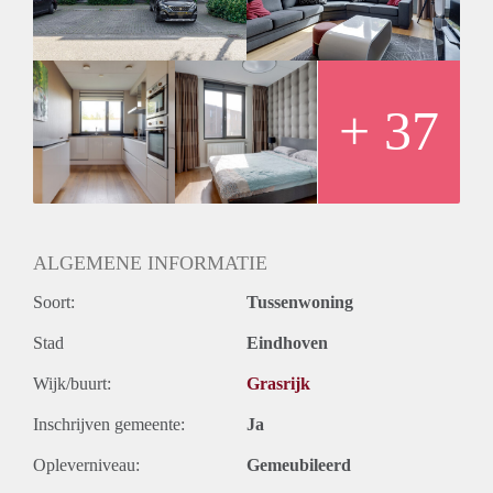
vervoer binnen no-time in het bruisende centrum van
Eindhoven. Ook de snelwegen A2 en A67 zijn gemakkelijk
te bereiken.
+ 37
ALGEMENE INFORMATIE
Soort:
Tussenwoning
Stad
Eindhoven
Wijk/buurt:
Grasrijk
Inschrijven gemeente:
Ja
Opleverniveau:
Gemeubileerd