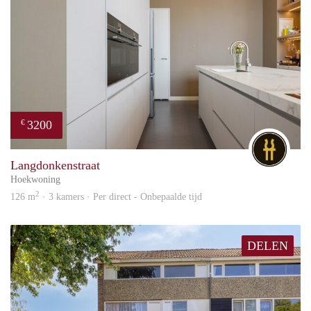
3200
€
DG
Langdonkenstraat
Hoekwoning
2
126 m
· 3 kamers · Per direct - Onbepaalde tijd
DELEN