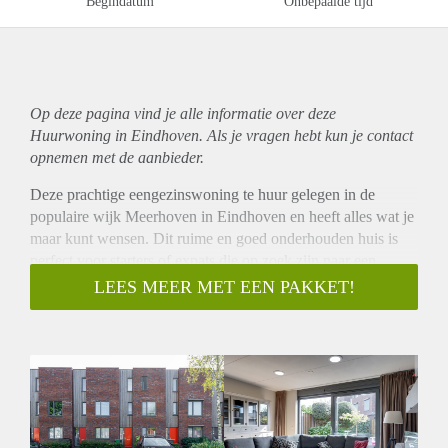
Begindatum
Onbepaalde tijd
Op deze pagina vind je alle informatie over deze
Huurwoning in Eindhoven. Als je vragen hebt kun je contact
opnemen met de aanbieder.
Deze prachtige eengezinswoning te huur gelegen in de
populaire wijk Meerhoven in Eindhoven en heeft alles wat je
maar kunt wensen. Dit ruime en goed onderhouden huis is
perfect voor starters of expats die op zoek zijn naar een
comfortabele en moderne woning om hun eigen stempel op
LEES MEER MET EEN PAKKET!
te drukken. Met een bouwjaar van 2012 en een energielabel
A, ben je verzekerd van optimaal wooncomfort en lage
energiekosten.
Ligging:
Ideaal gelegen waar je alle voorzieningen binnen handbereik
hebt. Je vindt hier verschillende winkels, scholen en
sportfaciliteiten. Daarnaast ben je met de auto of het openbaar