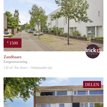
1500
€
Bric
Zandbaars
Eengezinswoning
2
130 m
Per direct - Onbepaalde tijd
DELEN