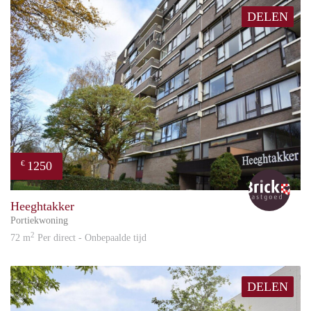
DELEN
1250
€
Bric
Heeghtakker
Portiekwoning
2
72 m
Per direct - Onbepaalde tijd
DELEN