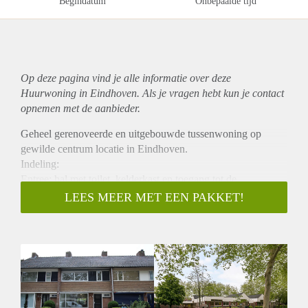
Begindatum
Onbepaalde tijd
Op deze pagina vind je alle informatie over deze
Huurwoning in Eindhoven. Als je vragen hebt kun je contact
opnemen met de aanbieder.
Geheel gerenoveerde en uitgebouwde tussenwoning op
gewilde centrum locatie in Eindhoven.
Indeling:
Entree; hal met toilet, kelderkast en toegang tot de
woonkamer.
LEES MEER MET EEN PAKKET!
Woonkamer met uitbouw aan de achterzijde v.v. keurige
laminaatvloer (nieuw) en half open keuken. De volledige
nieuw geplaatste keuken is voorzien van diverse
inbouwapparatuur. Vanuit de achterzijde van de woning is er
toegang tot de achtertuin welke is gelegen op het zuidwesten.
Er is een nette overkapping, stenen berging en achterom. De
tuin is betegeld en heeft 2 vrij-invulbare borders aan beide