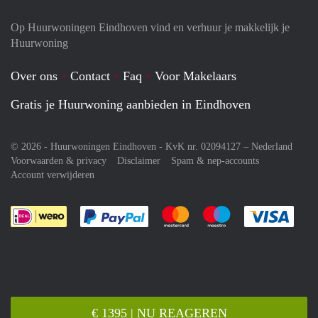
Op Huurwoningen Eindhoven vind en verhuur je makkelijk je
Huurwoning
Over ons
Contact
Faq
Voor Makelaars
Gratis je Huurwoning aanbieden in Eindhoven
© 2026 - Huurwoningen Eindhoven - KvK nr. 02094127 –
Nederland
Voorwaarden & privacy
Disclaimer
Spam & nep-accounts
Account verwijderen
Je rekent gemakkelijk af met Paypal
Je rekent gemakkelijk af met M
Je rekent gemakkelij
Je re
€ 1395 | NU REAGEREN