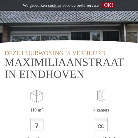
OK!
We gebruiken
cookies
voor de beste service
DEZE HUURWONING IS VERHUURD
MAXIMILIAANSTRAAT
IN EINDHOVEN
2
110 m
4 kamers
∞
?