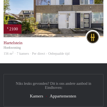
2100
€
DG
Hartelstein
Hoekwoning
2
156 m
· 7 kamers · Per direct - Onbepaalde tijd
Niks leuks gevonden? Dit is ons andere aanbod in
Eindhoven:
Kamers
Appartementen