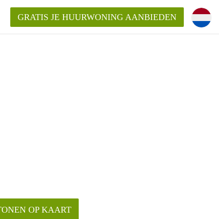
GRATIS JE HUURWONING AANBIEDEN
n!
 Huurwoning in Eindhoven?
ningenEindhoven?
ding?
TONEN OP KAART