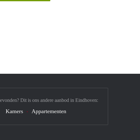
gevonden? Dit is ons andere aanbod in Eindhoven:
Kamers
Appartementen