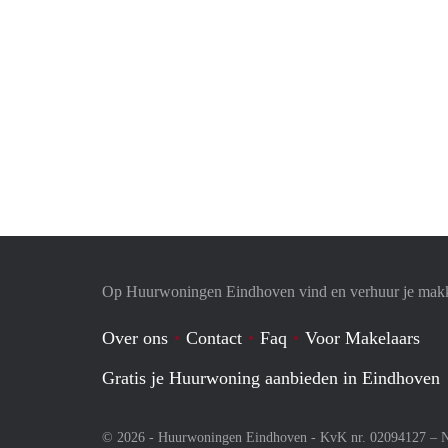
Op Huurwoningen Eindhoven vind en verhuur je makk
Over ons
Contact
Faq
Voor Makelaars
Gratis je Huurwoning aanbieden in Eindhoven
© 2026 - Huurwoningen Eindhoven - KvK nr. 02094127 –
N