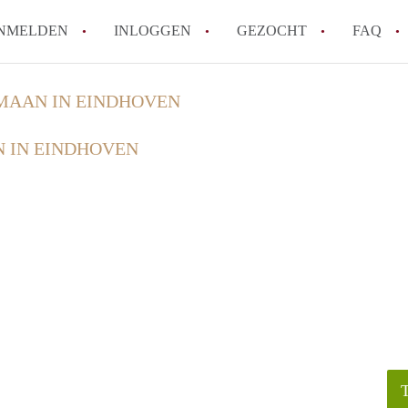
NMELDEN
INLOGGEN
GEZOCHT
FAQ
MAAN IN EINDHOVEN
How to translate HuurwoningenEindhove
 IN EINDHOVEN
Wat is HuurwoningenEindhoven?
Hoeveel kost het om te reageren op een
Wat is de privacyverklaring van Huurwo
Berekent HuurwoningenEindhoven
makelaarsvergoeding/bemiddelingsvergoe
Alle veelgestelde vragen