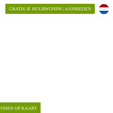
GRATIS JE HUURWONING AANBIEDEN
n!
 Huurwoning in Eindhoven?
ningenEindhoven?
ding?
TONEN OP KAART