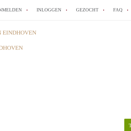
NMELDEN
INLOGGEN
GEZOCHT
FAQ
N EINDHOVEN
How to translate HuurwoningenEindhove
NDHOVEN
Wat is HuurwoningenEindhoven?
Hoeveel kost het om te reageren op een
Wat is de privacyverklaring van Huurwo
Berekent HuurwoningenEindhoven
makelaarsvergoeding/bemiddelingsvergoe
Alle veelgestelde vragen