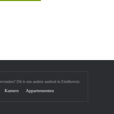
gevonden? Dit is ons andere aanbod in Eindhoven:
Kamers
Appartementen