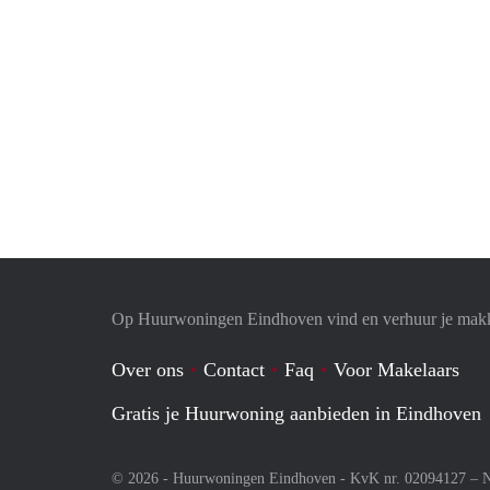
Op Huurwoningen Eindhoven vind en verhuur je makk
Over ons
Contact
Faq
Voor Makelaars
Gratis je Huurwoning aanbieden in Eindhoven
© 2026 - Huurwoningen Eindhoven - KvK nr. 02094127 –
N