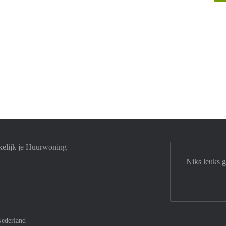
elijk je Huurwoning
Niks leuks 
ederland