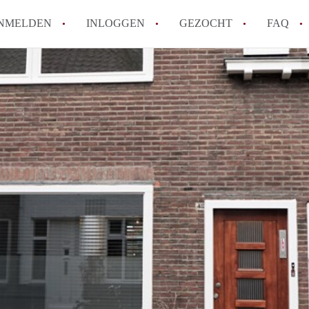
NMELDEN
INLOGGEN
GEZOCHT
FAQ
How to translate HuurwoningenEindhove
Wat is HuurwoningenEindhoven?
Hoeveel kost het om te reageren op een
Wat is de privacyverklaring van Huurwo
Berekent HuurwoningenEindhoven
makelaarsvergoeding/bemiddelingsvergoe
Alle veelgestelde vragen