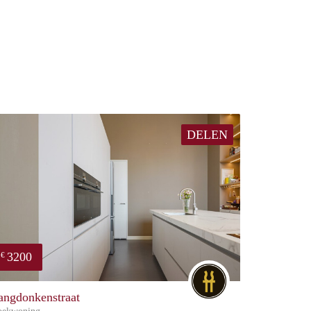
DELEN
3200
€
DG
angdonkenstraat