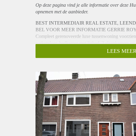
Op deze pagina vind je alle informatie over deze Hu
opnemen met de aanbieder.
BEST INTERMEDIAIR REAL ESTATE, LEEN
BEL VOOR MEER INFORMATIE GERRIE ROYA
Compleet gerenoveerde luxe tussenwoning voorzie
parketvloer, badkamer met ligbad, 3 slaapkamers en i
tuin en vrije achterom.
LEES MEER
Completely renovated luxury house with new modern 
with bath, 3 bedrooms and in the backyard is a space
BELANGRIJK:
* Bouwjaar 1933, woonoppervlakte: circa 97 m2, 
* Geheel gerenoveerd met behoud van de originele k
* Deze woning ligt in de gezellig, kindvriendelijke “
* Op loopafstand van het stadscentrum van Eindhov
diversiteit aan winkels en horecagelegenheden, theat
stadswandelpark, het centraal station en verschillend