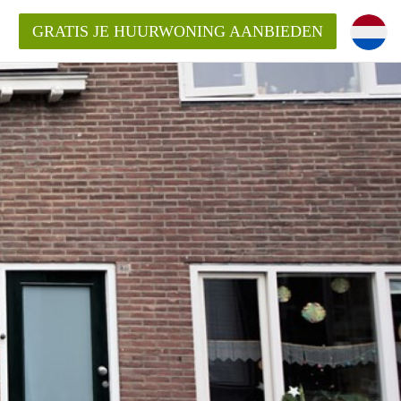
GRATIS JE HUURWONING AANBIEDEN
n!
 Huurwoning in Eindhoven?
ningenEindhoven?
ding?