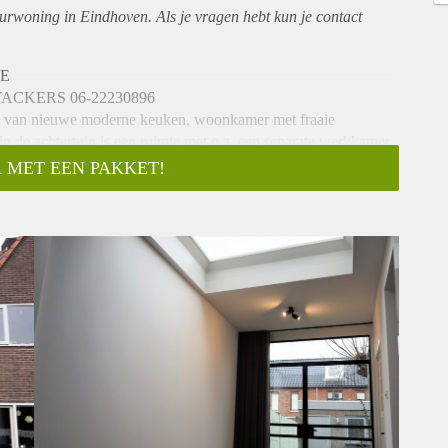
urwoning in Eindhoven. Als je vragen hebt kun je contact
DE
CKERS 06-22230896
n van nieuwe moderne keuken, woonkamer met fraaie
n de achtertuin is een ruimte met o.a. een separate werkkamer,
 MET EEN PAKKET!
kitchen, living room with beautiful parquet floor, bathroom
 with a separate office, garden and free back entrance.
inhoud 349 m3
enmerken van de dertiger jaren.
Irisbuurt”.
en met haar
ers, musea, het
e scholen.