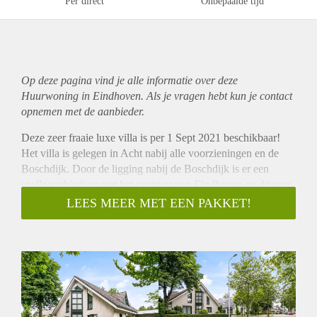
Per direct
Onbepaalde tijd
Op deze pagina vind je alle informatie over deze
Huurwoning in Eindhoven. Als je vragen hebt kun je contact
opnemen met de aanbieder.
Deze zeer fraaie luxe villa is per 1 Sept 2021 beschikbaar!
Het villa is gelegen in Acht nabij alle voorzieningen en de
Boschdijk. Door de ligging nabij de Boschdijk is er een
snelle verbinding met het centrum van Eindhoven en diverse
uitvalswegen. De ICS (International school) is op
LEES MEER MET EEN PAKKET!
fietsafstand.
Indeling:
Hal voorzien van kastenwand en apart toilet.
Zeer ruime woonkamer met meerdere zithoeken, prachtig
uitzicht op de mooie groene tuin! Prachtige houten vloer.
Vanuit de woonkamer heb je toegang tot de
speelkamer/werkkamer.