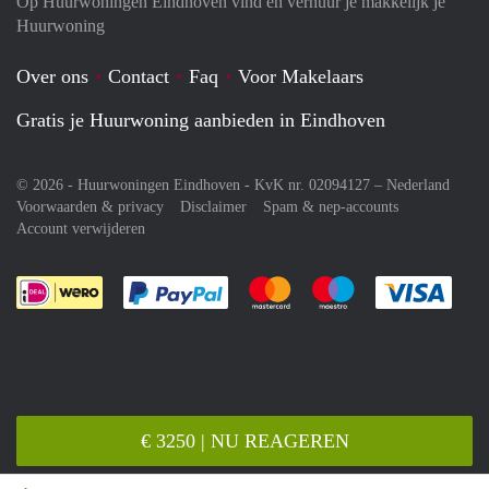
Op Huurwoningen Eindhoven vind en verhuur je makkelijk je
Huurwoning
Over ons
Contact
Faq
Voor Makelaars
Gratis je Huurwoning aanbieden in Eindhoven
© 2026 - Huurwoningen Eindhoven - KvK nr. 02094127 –
Nederland
Voorwaarden & privacy
Disclaimer
Spam & nep-accounts
Account verwijderen
Je rekent gemakkelijk af met Paypal
Je rekent gemakkelijk af met M
Je rekent gemakkelij
Je re
€ 3250 | NU REAGEREN