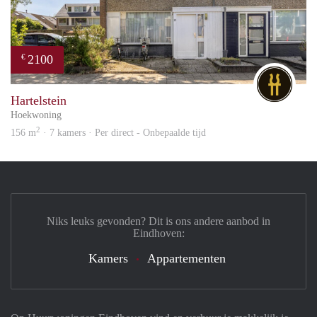
2100
€
DG
Hartelstein
Hoekwoning
2
156 m
· 7 kamers · Per direct - Onbepaalde tijd
Niks leuks gevonden? Dit is ons andere aanbod in
Eindhoven:
Kamers
Appartementen