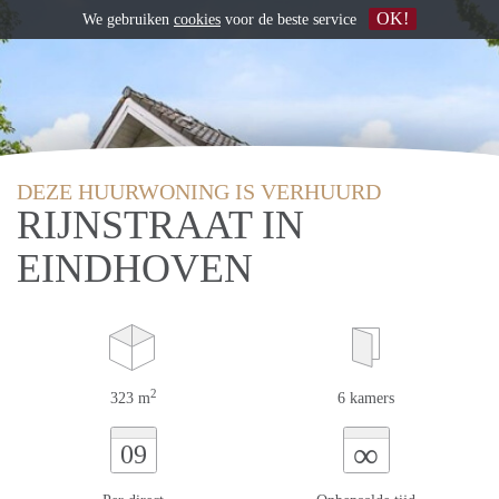
OK!
We gebruiken
cookies
voor de beste service
DEZE HUURWONING IS VERHUURD
RIJNSTRAAT IN
EINDHOVEN
2
323 m
6 kamers
∞
09