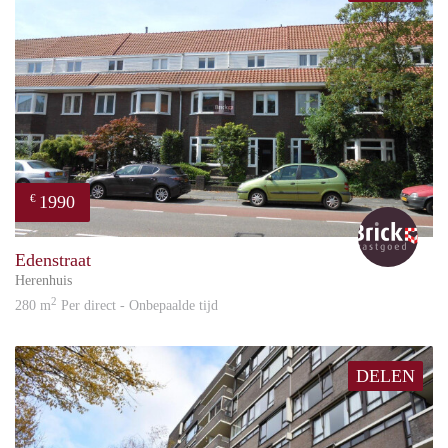
1990
€
Bric
Edenstraat
Herenhuis
2
280 m
Per direct - Onbepaalde tijd
DELEN