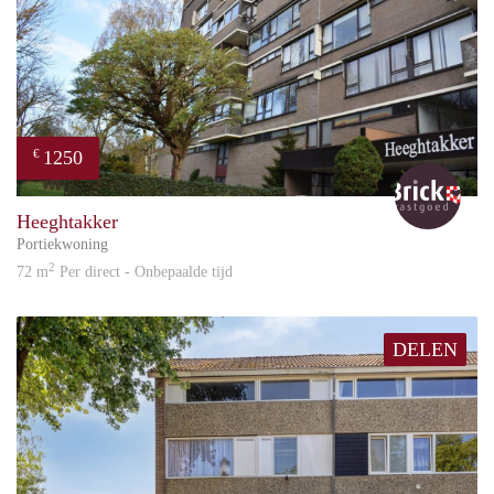
1250
€
Bric
Heeghtakker
Portiekwoning
2
72 m
Per direct - Onbepaalde tijd
DELEN