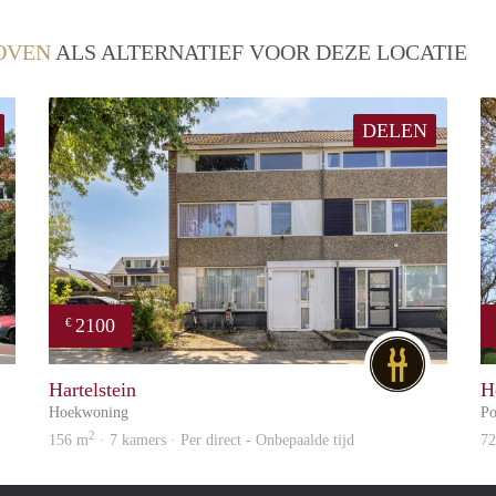
OVEN
ALS ALTERNATIEF VOOR DEZE LOCATIE
DELEN
2100
€
Brick
DG
Hartelstein
H
Hoekwoning
Po
2
156 m
· 7 kamers · Per direct - Onbepaalde tijd
7