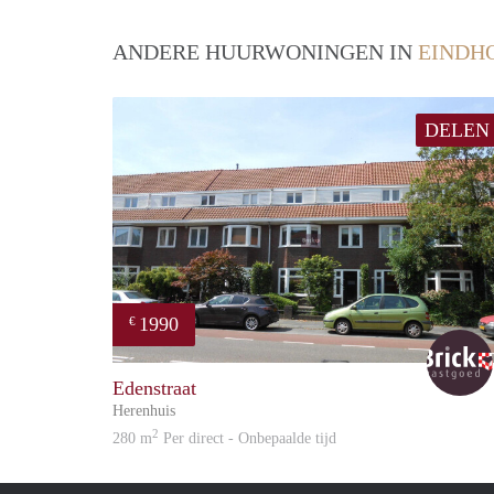
ANDERE HUURWONINGEN IN
EINDH
DELEN
1990
€
Edenstraat
Herenhuis
2
280 m
Per direct - Onbepaalde tijd