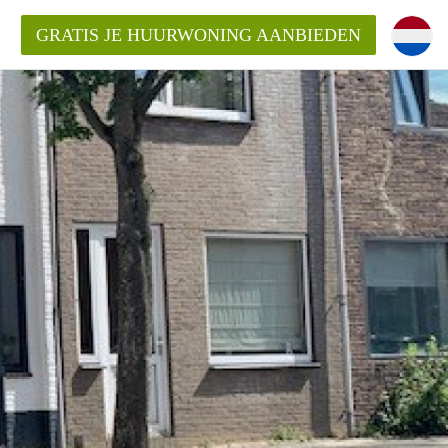
GRATIS JE HUURWONING AANBIEDEN
n!
 Huurwoning in Eindhoven?
ningenEindhoven?
ding?