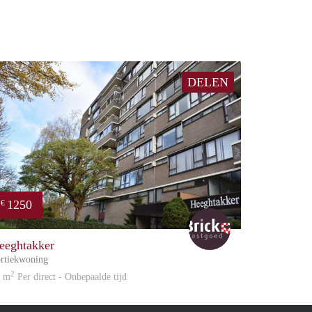
DELEN
1250
€
Brick
eeghtakker
rtiekwoning
2
2 m
Per direct - Onbepaalde tijd