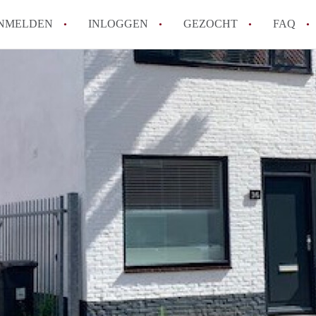
NMELDEN
INLOGGEN
GEZOCHT
FAQ
How to translate HuurwoningenEindhove
Wat is HuurwoningenEindhoven?
Hoeveel kost het om te reageren op een
Wat is de privacyverklaring van Huurwo
Berekent HuurwoningenEindhoven
makelaarsvergoeding/bemiddelingsvergoe
Alle veelgestelde vragen