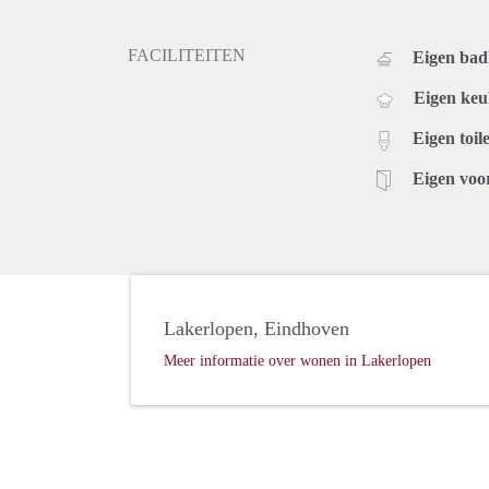
Algemeen:
- Zeer luxe woonruimte ideaal voor een werkende k
FACILITEITEN
Eigen ba
- Loopafstand van het centrum!
- Beschikbaar per 1 Juli 2021
Eigen ke
- Minimale huurperiode 12 maanden
Eigen toile
- Gestoffeerd (vloeren en gordijnen)
- Huurprijs Euro 1425,- per maand exclusief gas, water
Eigen voo
- Exclusief gemeentelijke belastingen
Lakerlopen, Eindhoven
Meer informatie over wonen in Lakerlopen