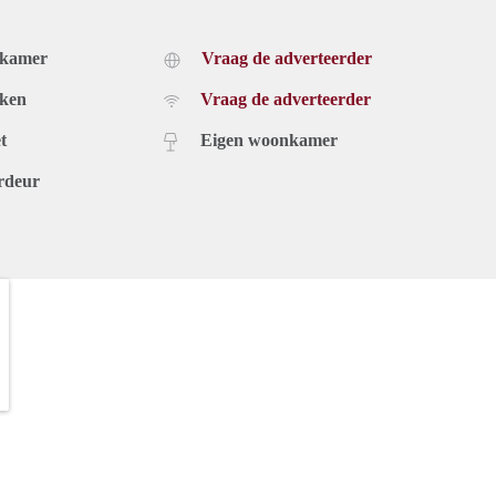
oppel;
dkamer
Vraag de adverteerder
uken
Vraag de adverteerder
t
Eigen woonkamer
, licht, tv en internet
rdeur