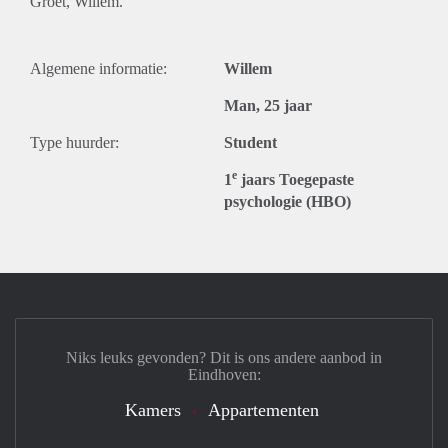
Groet, Willem.
Algemene informatie:
Willem
Man, 25 jaar
Type huurder:
Student
e
1
jaars Toegepaste
psychologie (HBO)
Niks leuks gevonden? Dit is ons andere aanbod in
Eindhoven:
Kamers
Appartementen