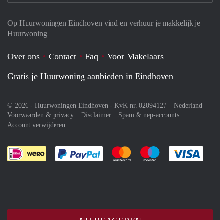
Op Huurwoningen Eindhoven vind en verhuur je makkelijk je
Huurwoning
Over ons
Contact
Faq
Voor Makelaars
Gratis je Huurwoning aanbieden in Eindhoven
© 2026 - Huurwoningen Eindhoven - KvK nr. 02094127 –
Nederland
Voorwaarden & privacy
Disclaimer
Spam & nep-accounts
Account verwijderen
Je rekent gemakkelijk af met Paypal
Je rekent gemakkelijk af met M
Je rekent gemakkelij
Je re