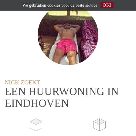
OK!
We gebruiken
cookies
voor de beste service
NICK ZOEKT:
EEN HUURWONING IN
EINDHOVEN