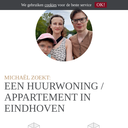
OK!
We gebruiken
cookies
voor de beste service
MICHAËL ZOEKT:
EEN HUURWONING /
APPARTEMENT IN
EINDHOVEN