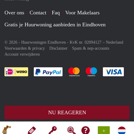
Over ons
Contact
Faq
Voor Makelaars
Gratis je Huurwoning aanbieden in Eindhoven
© 2026 - Huurwoningen Eindhoven - KvK nr. 02094127 –
Nederland
Voorwaarden & privacy
Disclaimer
Spam & nep-accounts
Account verwijderen
Je rekent gemakkelijk af met Paypal
Je rekent gemakkelijk af met M
Je rekent gemakkelij
Je re
NU REAGEREN
+