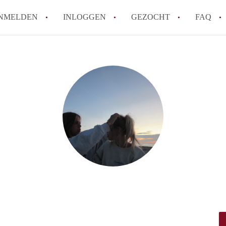
NMELDEN
INLOGGEN
GEZOCHT
FAQ
How to translate HuurwoningenEindhove
Wat is HuurwoningenEindhoven?
Hoeveel kost het om te reageren op een
Wat is de privacyverklaring van Huurwo
Berekent HuurwoningenEindhoven
makelaarsvergoeding/bemiddelingsvergoe
Alle veelgestelde vragen