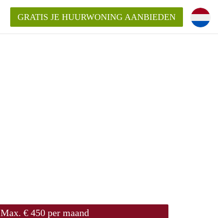
GRATIS JE HUURWONING AANBIEDEN
n!
 Huurwoning in Eindhoven?
ningenEindhoven?
ding?
Max. € 450 per maand