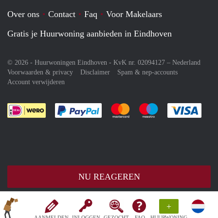
Over ons
Contact
Faq
Voor Makelaars
Gratis je Huurwoning aanbieden in Eindhoven
© 2026 - Huurwoningen Eindhoven - KvK nr. 02094127 –
Nederland
Voorwaarden & privacy
Disclaimer
Spam & nep-accounts
Account verwijderen
Je rekent gemakkelijk af met Paypal
Je rekent gemakkelijk af met M
Je rekent gemakkelij
Je re
NU REAGEREN
+
AANMELDEN
INLOGGEN
GEZOCHT
FAQ
HUURWONING