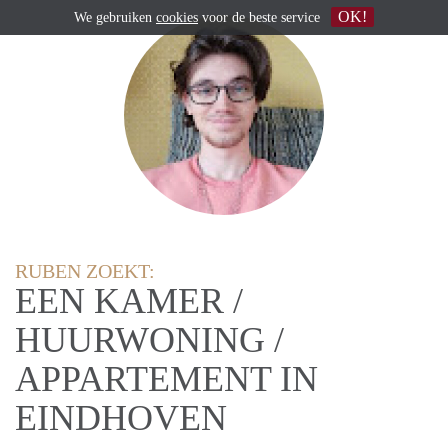
OK!
We gebruiken
cookies
voor de beste service
RUBEN ZOEKT:
EEN KAMER /
HUURWONING /
APPARTEMENT IN
EINDHOVEN