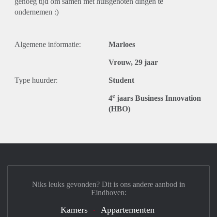
genoeg tijd om samen met huisgenoten dingen te
ondernemen :)
Algemene informatie:
Marloes
Vrouw, 29 jaar
Type huurder:
Student
e
4
jaars Business Innovation
(HBO)
Niks leuks gevonden? Dit is ons andere aanbod in
Eindhoven:
Kamers
Appartementen