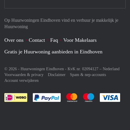
Op Huurwoningen Eindhoven vind en verhuur je makkelijk je
Huurwoning
Over ons
Contact
Faq
Voor Makelaars
Gratis je Huurwoning aanbieden in Eindhoven
© 2026 - Huurwoningen Eindhoven - KvK nr. 02094127 –
Nederland
Voorwaarden & privacy
Disclaimer
Spam & nep-accounts
Account verwijderen
Je rekent gemakkelijk af met Paypal
Je rekent gemakkelijk af met M
Je rekent gemakkelij
Je re