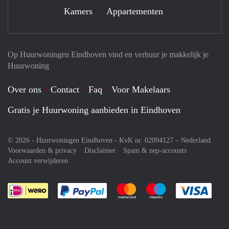
Kamers
Appartementen
Op Huurwoningen Eindhoven vind en verhuur je makkelijk je
Huurwoning
Over ons
Contact
Faq
Voor Makelaars
Gratis je Huurwoning aanbieden in Eindhoven
© 2026 - Huurwoningen Eindhoven - KvK nr. 02094127 –
Nederland
Voorwaarden & privacy
Disclaimer
Spam & nep-accounts
Account verwijderen
Je rekent gemakkelijk af met Paypal
Je rekent gemakkelijk af met M
Je rekent gemakkelij
Je re