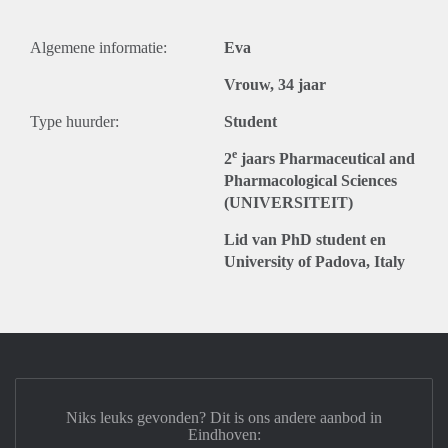
Algemene informatie:
Eva
Vrouw, 34 jaar
Type huurder:
Student
e
2
jaars Pharmaceutical and
Pharmacological Sciences
(UNIVERSITEIT)
Lid van PhD student en
University of Padova, Italy
Niks leuks gevonden? Dit is ons andere aanbod in
Eindhoven: