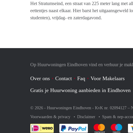
Het Stratumseind, een straat van 225 meter lang met al
eettentjes naast elkaar. Hier barst het uitgaansgeweld 
studenten), vrijdag- en zaterdagavond.
Op Huurwoningen Eindhoven vind en verhuur je makk
Over ons
Contact
Faq
Voor Makelaars
Gratis je Huurwoning aanbieden in Eindhoven
© 2026 - Huurwoningen Eindhoven - KvK nr. 02094127 –
N
Voorwaarden & privacy
Disclaimer
Spam & nep-acco
Je rekent gemakkelijk af 
Je rekent gemak
Je rek