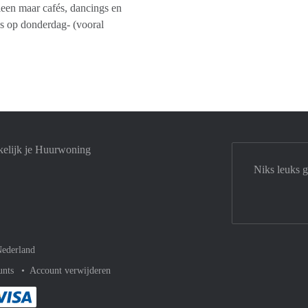
leen maar cafés, dancings en
los op donderdag- (vooral
elijk je Huurwoning
Niks leuks 
ederland
unts
Account verwijderen
met Paypal
kelijk af met Mastercard
ent gemakkelijk af met Meastro
Je rekent gemakkelijk af met Visa