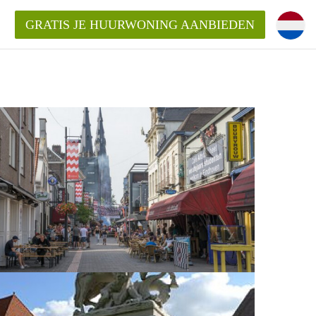
GRATIS JE HUURWONING AANBIEDEN
n!
 Huurwoning in Eindhoven?
ningenEindhoven?
ding?