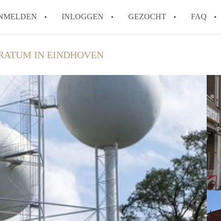
NMELDEN
INLOGGEN
GEZOCHT
FAQ
RATUM IN EINDHOVEN
How to translate HuurwoningenEindhove
Wat is HuurwoningenEindhoven?
Hoeveel kost het om te reageren op een
Wat is de privacyverklaring van Huurwo
Berekent HuurwoningenEindhoven
makelaarsvergoeding/bemiddelingsvergoe
Alle veelgestelde vragen