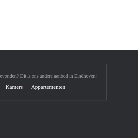
gevonden? Dit is ons andere aanbod in Eindhoven:
Kamers
Appartementen