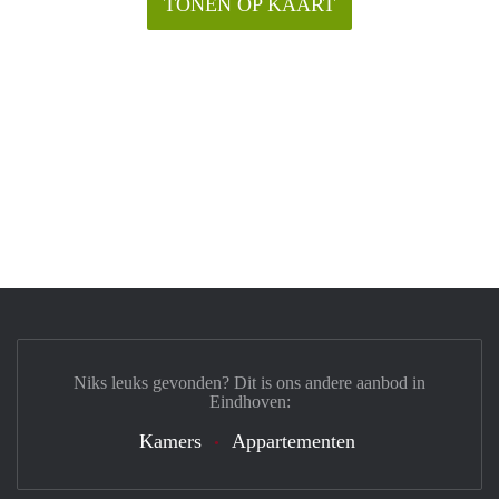
TONEN OP KAART
Niks leuks gevonden? Dit is ons andere aanbod in
Eindhoven:
Kamers
Appartementen