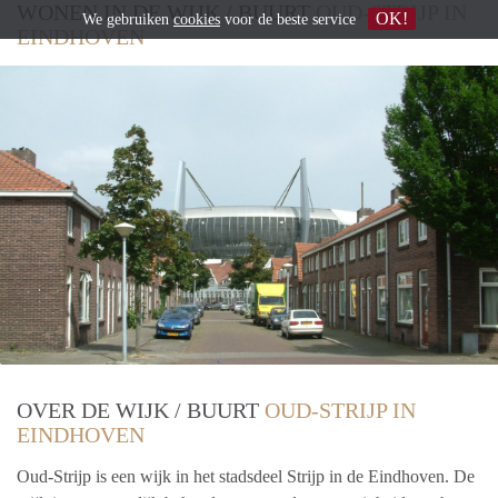
WONEN IN DE WIJK / BUURT
OUD-STRIJP IN
OK!
We gebruiken
cookies
voor de beste service
EINDHOVEN
OVER DE WIJK / BUURT
OUD-STRIJP IN
EINDHOVEN
Oud-Strijp is een wijk in het stadsdeel Strijp in de Eindhoven. De