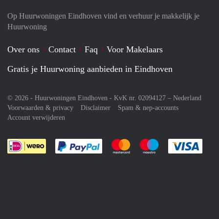
Op Huurwoningen Eindhoven vind en verhuur je makkelijk je
Huurwoning
Over ons
Contact
Faq
Voor Makelaars
Gratis je Huurwoning aanbieden in Eindhoven
© 2026 - Huurwoningen Eindhoven - KvK nr. 02094127 –
Nederland
Voorwaarden & privacy
Disclaimer
Spam & nep-accounts
Account verwijderen
Je rekent gemakkelijk af met Paypal
Je rekent gemakkelijk af met M
Je rekent gemakkelij
Je re