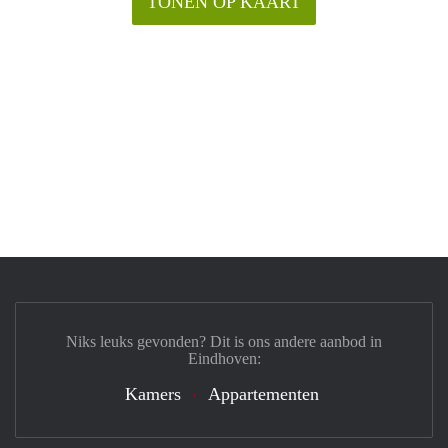
TONEN OP KAART
Niks leuks gevonden? Dit is ons andere aanbod in
Eindhoven:
Kamers
Appartementen