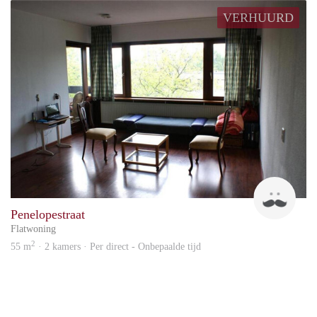
VERHUURD
Eric
Penelopestraat
Flatwoning
2
55 m
· 2 kamers · Per direct - Onbepaalde tijd