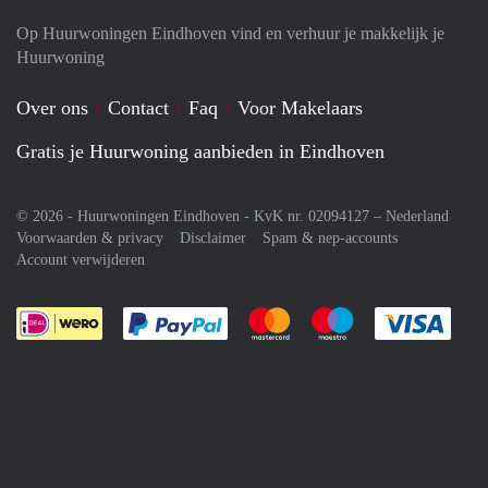
Op Huurwoningen Eindhoven vind en verhuur je makkelijk je
Huurwoning
Over ons
Contact
Faq
Voor Makelaars
Gratis je Huurwoning aanbieden in Eindhoven
© 2026 - Huurwoningen Eindhoven - KvK nr. 02094127 –
Nederland
Voorwaarden & privacy
Disclaimer
Spam & nep-accounts
Account verwijderen
Je rekent gemakkelijk af met Paypal
Je rekent gemakkelijk af met M
Je rekent gemakkelij
Je re