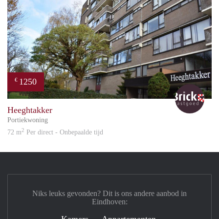
1250
€
Bric
Heeghtakker
Portiekwoning
2
72 m
Per direct - Onbepaalde tijd
Niks leuks gevonden? Dit is ons andere aanbod in
Eindhoven:
Kamers
Appartementen