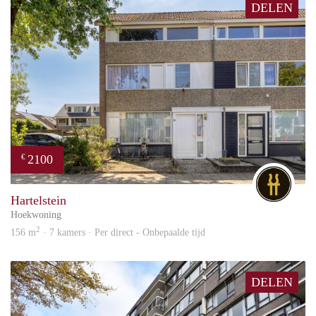
DELEN
2100
€
DG
Hartelstein
Hoekwoning
2
156 m
· 7 kamers · Per direct - Onbepaalde tijd
DELEN