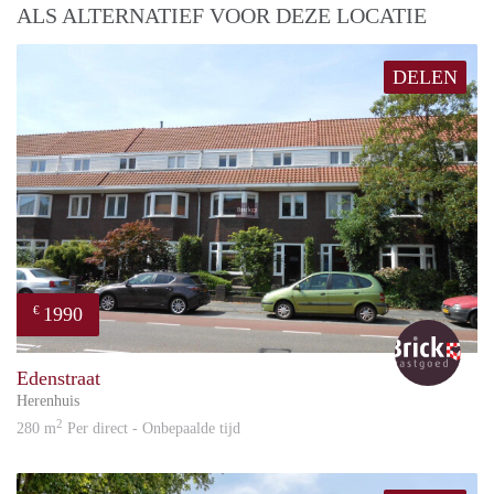
ALS ALTERNATIEF VOOR DEZE LOCATIE
DELEN
1990
€
Bric
Edenstraat
Herenhuis
2
280 m
Per direct - Onbepaalde tijd