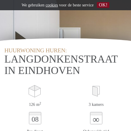
OK!
We gebruiken
cookies
voor de beste service
HUURWONING HUREN:
LANGDONKENSTRAAT
IN EINDHOVEN
2
126 m
3 kamers
∞
08