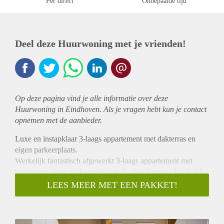
Per direct
Onbepaalde tijd
Deel deze Huurwoning met je vrienden!
Op deze pagina vind je alle informatie over deze
Huurwoning in Eindhoven. Als je vragen hebt kun je contact
opnemen met de aanbieder.
Luxe en instapklaar 3-laags appartement met dakterras en
eigen parkeerplaats.
Werkelijk fantastisch afgewerkt 3-laags appartement met
berging en eigen parkeerplaats in de afgesloten parkeerkelder.
Het appartementencomplex is in 2022 opgeleverd en voldoet
LEES MEER MET EEN PAKKET!
aan alle moderne eisen qua isolatie en duurzaamheid,
inclusief zonnepanelen. Het appartement beschikt over een
hoogwaardige gietvloer met vloerverwarming, een luxe open