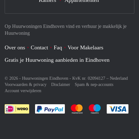
Op Huurwoningen Eindhoven vind en verhuur je makkelijk je
Huurwoning
Over ons
Contact
Faq
Voor Makelaars
Gratis je Huurwoning aanbieden in Eindhoven
© 2026 - Huurwoningen Eindhoven - KvK nr. 02094127 –
Nederland
Voorwaarden & privacy
Disclaimer
Spam & nep-accounts
Account verwijderen
Je rekent gemakkelijk af met Paypal
Je rekent gemakkelijk af met M
Je rekent gemakkelij
Je re