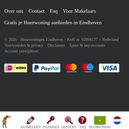
Over ons
Contact
Faq
Voor Makelaars
Gratis je Huurwoning aanbieden in Eindhoven
© 2026 - Huurwoningen Eindhoven - KvK nr. 02094127 –
Nederland
Voorwaarden & privacy
Disclaimer
Spam & nep-accounts
Account verwijderen
Je rekent gemakkelijk af met Paypal
Je rekent gemakkelijk af met M
Je rekent gemakkelij
Je re
+
AANMELDEN
INLOGGEN
GEZOCHT
FAQ
HUURWONING