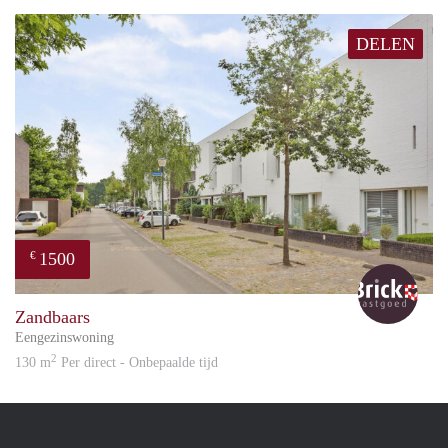
DELEN
1500
€
Bric
Zandbaars
Eengezinswoning
2
130 m
Per direct - Onbepaalde tijd