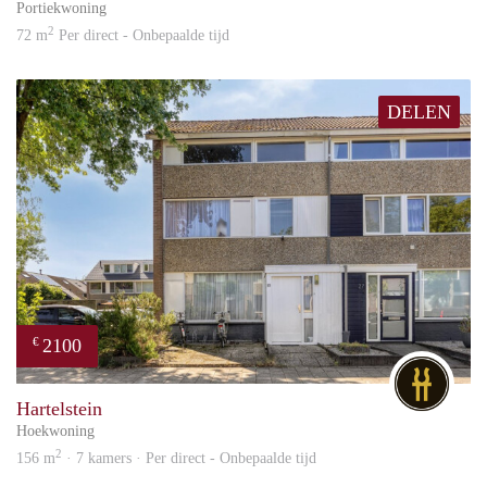
Portiekwoning
2
72 m
Per direct - Onbepaalde tijd
DELEN
2100
€
DG
Hartelstein
Hoekwoning
2
156 m
· 7 kamers · Per direct - Onbepaalde tijd