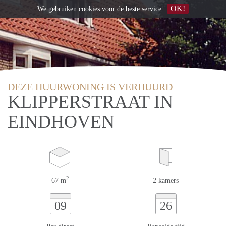
OK!
We gebruiken
cookies
voor de beste service
DEZE HUURWONING IS VERHUURD
KLIPPERSTRAAT IN
EINDHOVEN
2
67 m
2 kamers
09
26