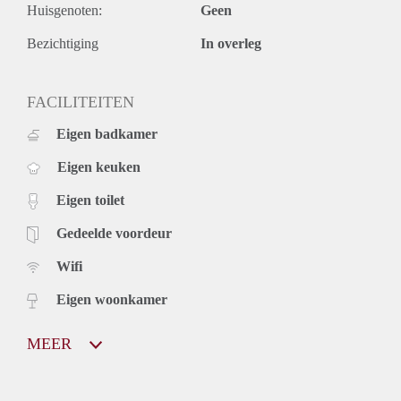
Uw reactie bij voorkeur per e-mail met vermelding van uw
Huisgenoten:
Geen
telefoonnummer.
Aanvullende info over uzelf en uw werk wordt ten zeerste op
Bezichtiging
In overleg
prijs gesteld.
FACILITEITEN
Eigen badkamer
Eigen keuken
Eigen toilet
Gedeelde voordeur
Wifi
Eigen woonkamer
MEER