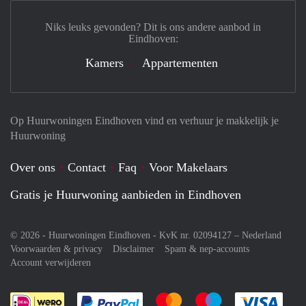
Niks leuks gevonden? Dit is ons andere aanbod in
Eindhoven:
Kamers
Appartementen
Op Huurwoningen Eindhoven vind en verhuur je makkelijk je
Huurwoning
Over ons
Contact
Faq
Voor Makelaars
Gratis je Huurwoning aanbieden in Eindhoven
© 2026 - Huurwoningen Eindhoven - KvK nr. 02094127 –
Nederland
Voorwaarden & privacy
Disclaimer
Spam & nep-accounts
Account verwijderen
Je rekent gemakkelijk af met Paypal
Je rekent gemakkelijk af met M
Je rekent gemakkelij
Je re