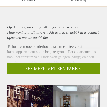
Per direct
Bepaalde tijd
Op deze pagina vind je alle informatie over deze
Huurwoning in Eindhoven. Als je vragen hebt kun je contact
opnemen met de aanbieder.
Te huur een goed onderhouden,ruim en sfeervol 2-
kamerappartement op de begane grond. Het appartement is
nabij het centrum van Eindhoven gelegen (Strijp) en heeft
een stadstuin met berging en achterom aan de
achterzijde.Moet u gezien hebben!
LEES MEER MET EEN PAKKET!
Het benedenappartement beschikt over een zeer grote
uitgebouwde woonkamer met grote inbouwkast,grote
lichtkoepel en open luxe keuken met aansluiting wasmachine
en eigen badgeyser, separate knusse slaapkamer en badkamer
met ligbad,douche en vaste wastafel.Het toilet en kapstok
bevinden zich in de gang. Via de keuken heeft u toegang tot
de betegelde stadstuin. Het geheel maakt een zeer verzorgde