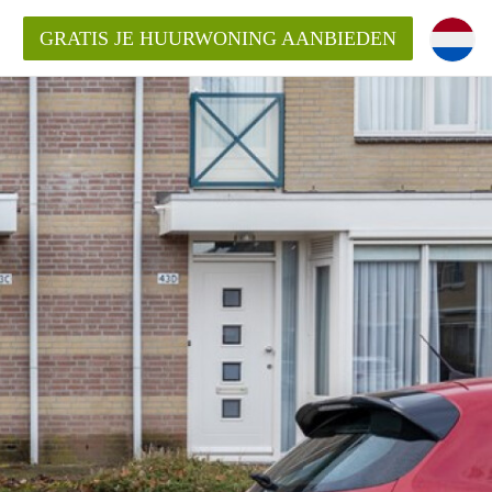
GRATIS JE HUURWONING AANBIEDEN
n!
 Huurwoning in Eindhoven?
ningenEindhoven?
ding?