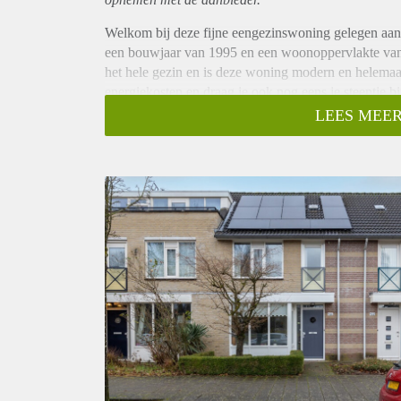
Welkom bij deze fijne eengezinswoning gelegen aan
een bouwjaar van 1995 en een woonoppervlakte van 
het hele gezin en is deze woning modern en helemaal
energiekosten en draag je ook nog eens je steentje 
Locatie:
LEES MEER
Deze woning is ideaal gelegen in de gewilde wijk Te
rustige en kindvriendelijke omgeving biedt de perfec
groeien. Zo is het Henri Dunantpark dichtbij, speeltu
diverse voorzieningen in de directe omgeving, zoals s
reizen voor jouw dagelijkse behoeften. Dichtbij Win
ook binnen enkele minuten te bereiken. Bovendien is
winkels en uitgaansgelegenheden gemakkelijk te ber
Kortom, deze moderne eengezinswoning biedt alle ru
naar een woning die helemaal klaar is voor de toeko
je verrassen door alles wat deze woning te bieden he