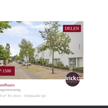
DELEN
1500
€
Brick
andbaars
ngezinswoning
2
30 m
Per direct - Onbepaalde tijd