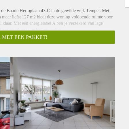
 de Baarle Hertoglaan 43-C in de gewilde wijk Tempel. Met
maar liefst 127 m2 biedt deze woning voldoende ruimte voor
 klaar. Met een energielabel A ben je verzekerd van lage
bij aan een duurzame leefomgeving.
 MET EEN PAKKET!
mpel, waar jonge gezinnen en starters zich thuis voelen. De
te setting om uw kinderen veilig en zorgeloos op te laten
in de Splinter en tref je de bushalte op 50 meter afstand. Met
upermarkten, scholen en sportfaciliteiten, hoef je nooit ver te
kelcentrum Woensel en de dichtstbijzijnde uitvalswegen zijn
 het centrum van Eindhoven met al haar bruisende restaurants,
eiken.
imte, comfort en duurzaamheid die je zoekt. Ben jij op zoek
mst? Maak dan snel een afspraak voor een bezichtiging en laat
eft!