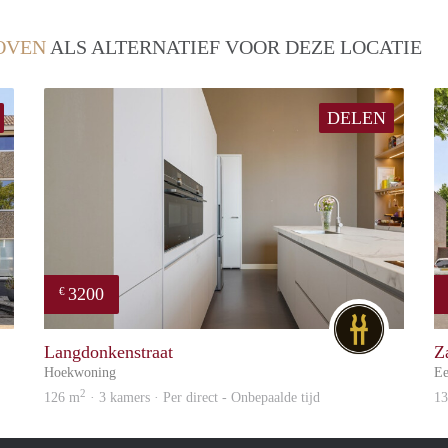
OVEN
ALS ALTERNATIEF VOOR DEZE LOCATIE
DELEN
3200
€
DG
DG
Langdonkenstraat
Z
Hoekwoning
Ee
2
126 m
· 3 kamers · Per direct - Onbepaalde tijd
1