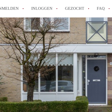
NMELDEN
INLOGGEN
GEZOCHT
FAQ
How to translate HuurwoningenEindhove
Wat is HuurwoningenEindhoven?
Hoeveel kost het om te reageren op een
Wat is de privacyverklaring van Huurwo
Berekent HuurwoningenEindhoven
makelaarsvergoeding/bemiddelingsvergoe
Alle veelgestelde vragen