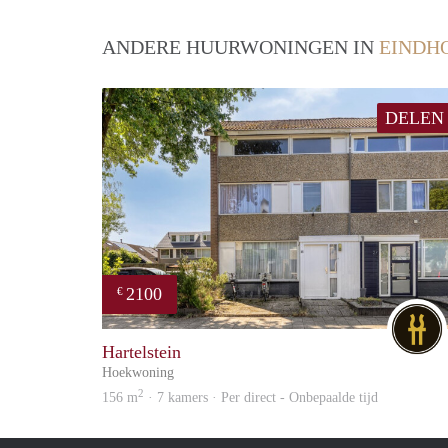
ANDERE HUURWONINGEN IN
EINDH
DELEN
2100
€
Hartelstein
Hoekwoning
2
156 m
· 7 kamers · Per direct - Onbepaalde tijd