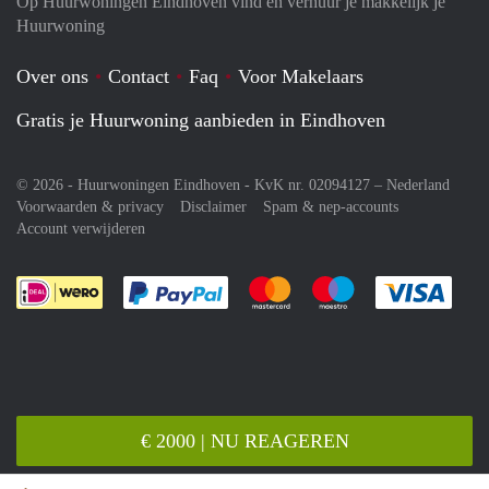
Op Huurwoningen Eindhoven vind en verhuur je makkelijk je
Huurwoning
Over ons
Contact
Faq
Voor Makelaars
Gratis je Huurwoning aanbieden in Eindhoven
© 2026 - Huurwoningen Eindhoven - KvK nr. 02094127 –
Nederland
Voorwaarden & privacy
Disclaimer
Spam & nep-accounts
Account verwijderen
Je rekent gemakkelijk af met Paypal
Je rekent gemakkelijk af met M
Je rekent gemakkelij
Je re
€ 2000 | NU REAGEREN