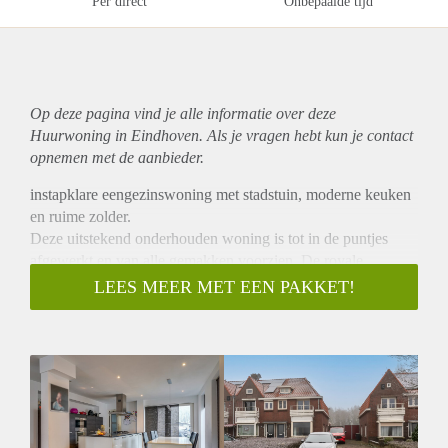
Per direct
Onbepaalde tijd
Op deze pagina vind je alle informatie over deze
Huurwoning in Eindhoven. Als je vragen hebt kun je contact
opnemen met de aanbieder.
instapklare eengezinswoning met stadstuin, moderne keuken
en ruime zolder.
Deze uitstekend onderhouden woning is tot in de puntjes
afgewerkt en van alle gemakken voorzien. De royale
woonkamer met airco, luxe eilandkeuken en complete
LEES MEER MET EEN PAKKET!
badkamer zorgen voor optimaal wooncomfort. Met drie
volwaardige slaapkamers, een multifunctionele
zolderverdieping, een extra badkamer op de begane grond én
een onderhoudsvriendelijke stadstuin is dit een ideale woning
voor wie ruimte, comfort en stijl zoekt!