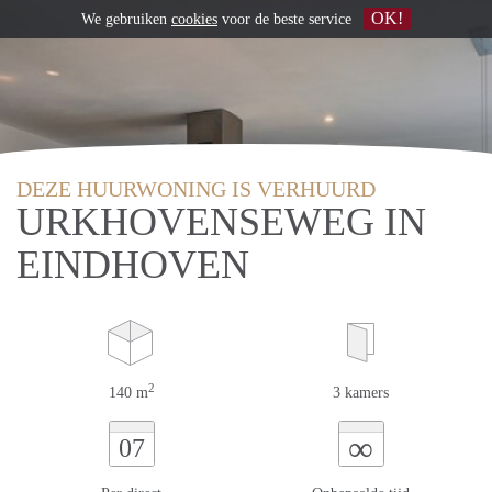
OK!
We gebruiken
cookies
voor de beste service
DEZE HUURWONING IS VERHUURD
URKHOVENSEWEG IN
EINDHOVEN
2
140 m
3 kamers
∞
07