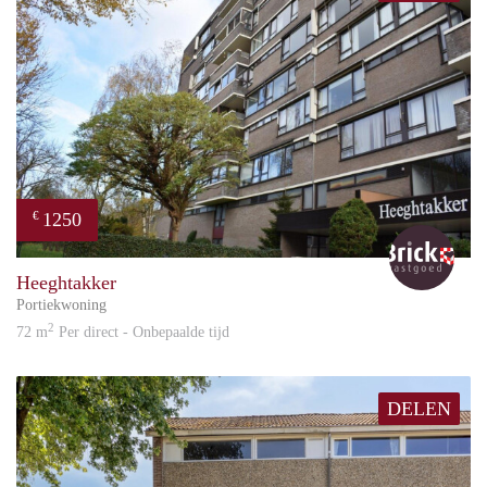
1250
€
Bric
Heeghtakker
Portiekwoning
2
72 m
Per direct - Onbepaalde tijd
DELEN