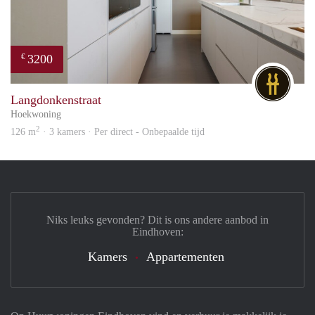
3200
€
DG
Langdonkenstraat
Hoekwoning
2
126 m
· 3 kamers · Per direct - Onbepaalde tijd
Niks leuks gevonden? Dit is ons andere aanbod in
Eindhoven:
Kamers
Appartementen