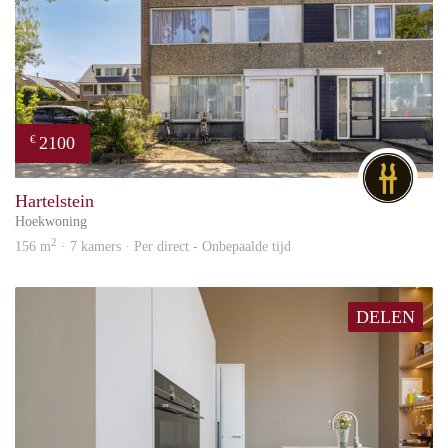
2100
€
DG
Hartelstein
Hoekwoning
2
156 m
· 7 kamers · Per direct - Onbepaalde tijd
DELEN