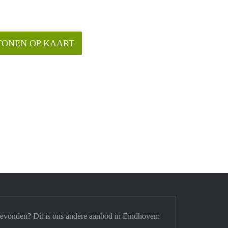
TONEN OP KAART
gevonden? Dit is ons andere aanbod in Eindhoven: