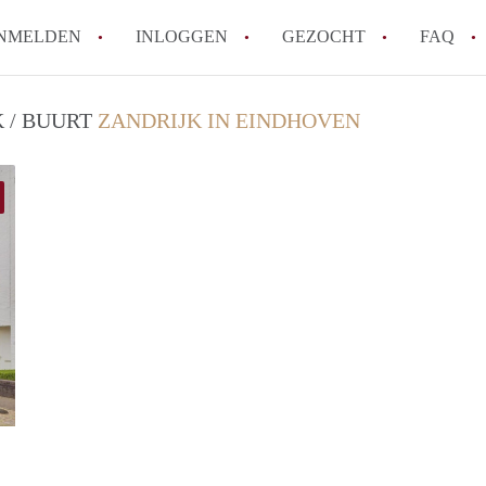
NMELDEN
INLOGGEN
GEZOCHT
FAQ
K / BUURT
ZANDRIJK IN EINDHOVEN
How to translate HuurwoningenEindhove
Wat is HuurwoningenEindhoven?
Hoeveel kost het om te reageren op een
Wat is de privacyverklaring van Huurwo
Berekent HuurwoningenEindhoven
makelaarsvergoeding/bemiddelingsvergoe
Alle veelgestelde vragen
Brick