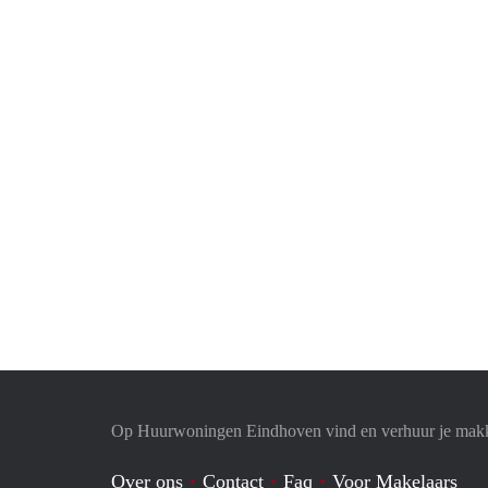
Op Huurwoningen Eindhoven vind en verhuur je makk
Over ons
Contact
Faq
Voor Makelaars