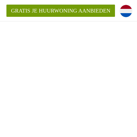
GRATIS JE HUURWONING AANBIEDEN
n!
 Huurwoning in Eindhoven?
ningenEindhoven?
ding?