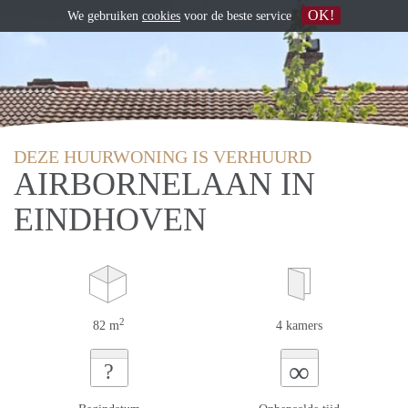
OK!
We gebruiken
cookies
voor de beste service
DEZE HUURWONING IS VERHUURD
AIRBORNELAAN IN
EINDHOVEN
2
82 m
4 kamers
∞
?