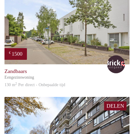
1500
€
Bric
Zandbaars
Eengezinswoning
2
130 m
Per direct - Onbepaalde tijd
DELEN