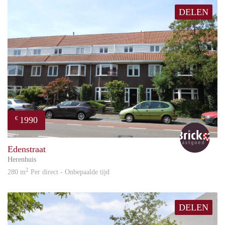
DELEN
1990
€
Bric
Edenstraat
Herenhuis
2
280 m
Per direct - Onbepaalde tijd
DELEN