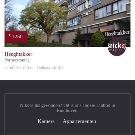
1250
€
Bric
Heeghtakker
Portiekwoning
2
72 m
Per direct - Onbepaalde tijd
Niks leuks gevonden? Dit is ons andere aanbod in
Eindhoven:
Kamers
Appartementen