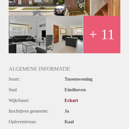
omgeving op slechts 6 minuten rijden.
Indeling: de woning bestaat uit vijf kamers waarvan drie
slaapkamers. Daarnaast is er een badkamer en twee aparte
toiletten aanwezig. Ook bevat de woning een half open
keuken.
+ 11
ALGEMENE INFORMATIE
Soort:
Tussenwoning
Stad
Eindhoven
Wijk/buurt:
Eckart
Inschrijven gemeente:
Ja
Opleverniveau:
Kaal