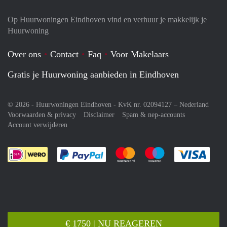
Op Huurwoningen Eindhoven vind en verhuur je makkelijk je
Huurwoning
Over ons
Contact
Faq
Voor Makelaars
Gratis je Huurwoning aanbieden in Eindhoven
© 2026 - Huurwoningen Eindhoven - KvK nr. 02094127 –
Nederland
Voorwaarden & privacy
Disclaimer
Spam & nep-accounts
Account verwijderen
Je rekent gemakkelijk af met Paypal
Je rekent gemakkelijk af met M
Je rekent gemakkelij
Je re
€ 1750 | NU REAGEREN