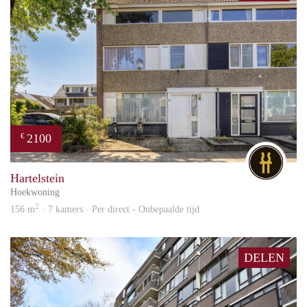
- in de nabijheid van de belangrijkste uitvalswegen;
- zeer ruime tuin;
- authentieke woning uit 1927 met een modern interieur.
Nabij het centrum|Nabij uitvalswegen|Nabij wandel en
recreatiegebied|Nabij winkels en scholen|Woonwijk
2100
€
DG
Hartelstein
Hoekwoning
2
156 m
· 7 kamers · Per direct - Onbepaalde tijd
DELEN