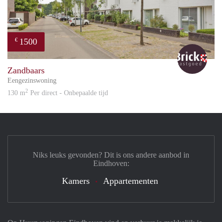
1500
€
Bric
Zandbaars
Eengezinswoning
2
130 m
Per direct - Onbepaalde tijd
Niks leuks gevonden? Dit is ons andere aanbod in
Eindhoven:
Kamers
Appartementen