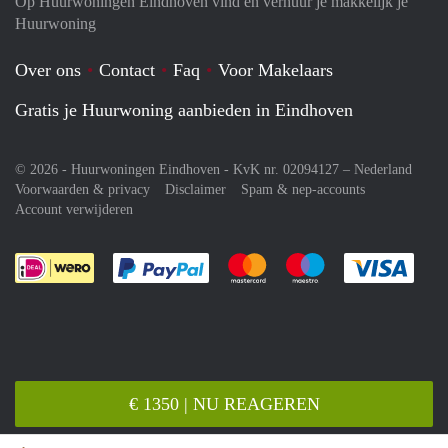
Op Huurwoningen Eindhoven vind en verhuur je makkelijk je
Huurwoning
Over ons
Contact
Faq
Voor Makelaars
Gratis je Huurwoning aanbieden in Eindhoven
© 2026 - Huurwoningen Eindhoven - KvK nr. 02094127 –
Nederland
Voorwaarden & privacy
Disclaimer
Spam & nep-accounts
Account verwijderen
Je rekent gemakkelijk af met Paypal
Je rekent gemakkelijk af met M
Je rekent gemakkelij
Je re
€ 1350 | NU REAGEREN