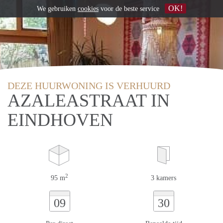
OK!
We gebruiken
cookies
voor de beste service
DEZE HUURWONING IS VERHUURD
AZALEASTRAAT IN
EINDHOVEN
2
95 m
3 kamers
09
30