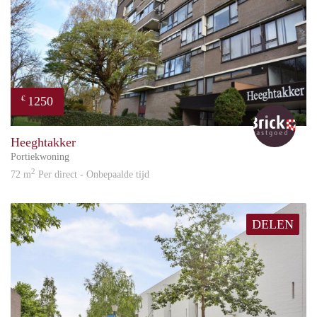
1250
€
Bric
Heeghtakker
Portiekwoning
2
72 m
Per direct - Onbepaalde tijd
DELEN